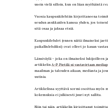
usein vielä silloin, kun on liian myöhäistä r
Vuosia kaupunkilehtiin kirjoittaneena toimi
seudun asukkaiden kanssa yhden, jos toisenki
sitä osaa ja jaksaa etsiä.
Kaupunkilehdet (ennen näitä ilmaiseksi jaett
paikallislehdiksi) ovat olleet jo kauan vasta
Länsiväylä - joka on ilmaiseksi lukijoilleen 
artikkelin
A-P Pietilä ui vastavirtaan media
maailman ja talouden aikaan, mediasta ja jo
uutisia.
Artikkelissa syyttävä sormi osoittaa myös m
kokemuksia ei julkisesti juuri nyt sallita.
Niin tai näin, artikkelin kirjoittanut toimitt