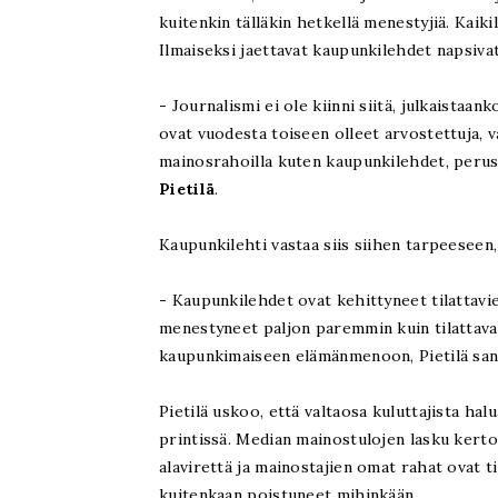
kuitenkin tälläkin hetkellä menestyjiä. Kaiki
Ilmaiseksi jaettavat kaupunkilehdet napsiv
- Journalismi ei ole kiinni siitä, julkaistaan
ovat vuodesta toiseen olleet arvostettuja, v
mainosrahoilla kuten kaupunkilehdet, perus
Pietilä
.
Kaupunkilehti vastaa siis siihen tarpeeseen, p
- Kaupunkilehdet ovat kehittyneet tilattavie
menestyneet paljon paremmin kuin tilattavat 
kaupunkimaiseen elämänmenoon, Pietilä sano
Pietilä uskoo, että valtaosa kuluttajista ha
printissä. Median mainostulojen lasku kerto
alavirettä ja mainostajien omat rahat ovat t
kuitenkaan poistuneet mihinkään.