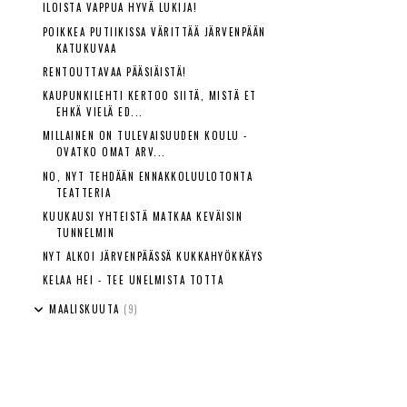
ILOISTA VAPPUA HYVÄ LUKIJA!
POIKKEA PUTIIKISSA VÄRITTÄÄ JÄRVENPÄÄN
KATUKUVAA
RENTOUTTAVAA PÄÄSIÄISTÄ!
KAUPUNKILEHTI KERTOO SIITÄ, MISTÄ ET
EHKÄ VIELÄ ED...
MILLAINEN ON TULEVAISUUDEN KOULU -
OVATKO OMAT ARV...
NO, NYT TEHDÄÄN ENNAKKOLUULOTONTA
TEATTERIA
KUUKAUSI YHTEISTÄ MATKAA KEVÄISIN
TUNNELMIN
NYT ALKOI JÄRVENPÄÄSSÄ KUKKAHYÖKKÄYS
KELAA HEI - TEE UNELMISTA TOTTA
MAALISKUUTA
(9)