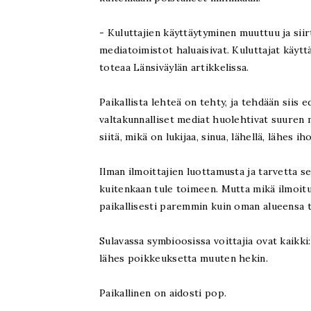
- Kuluttajien käyttäytyminen muuttuu ja siir
mediatoimistot haluaisivat. Kuluttajat käytt
toteaa Länsiväylän artikkelissa.
Paikallista lehteä on tehty, ja tehdään siis e
valtakunnalliset mediat huolehtivat suuren 
siitä, mikä on lukijaa, sinua, lähellä, lähes iho
Ilman ilmoittajien luottamusta ja tarvetta 
kuitenkaan tule toimeen. Mutta mikä ilmoit
paikallisesti paremmin kuin oman alueensa 
Sulavassa symbioosissa voittajia ovat kaikki: n
lähes poikkeuksetta muuten hekin.
Paikallinen on aidosti pop.