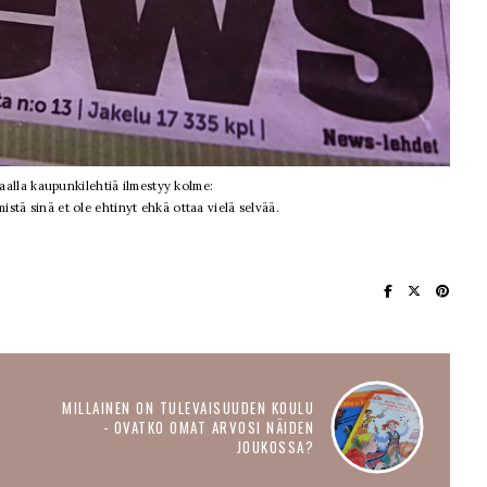
alla kaupunkilehtiä ilmestyy kolme:
mistä sinä et ole ehtinyt ehkä ottaa vielä selvää.
MILLAINEN ON TULEVAISUUDEN KOULU
- OVATKO OMAT ARVOSI NÄIDEN
JOUKOSSA?