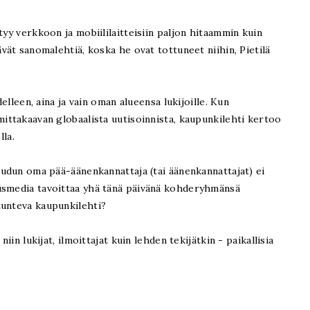
tyy verkkoon ja mobiililaitteisiin paljon hitaammin kuin
ävät sanomalehtiä, koska he ovat tottuneet niihin, Pietilä
delleen, aina ja vain oman alueensa lukijoille. Kun
mittakaavan globaalista uutisoinnista, kaupunkilehti kertoo
lla.
seudun oma pää-äänenkannattaja (tai äänenkannattajat) ei
usmedia tavoittaa yhä tänä päivänä kohderyhmänsä
tunteva kaupunkilehti?
iin lukijat, ilmoittajat kuin lehden tekijätkin - paikallisia