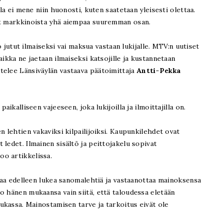
lla ei mene niin huonosti, kuten saatetaan yleisesti olettaa.
at markkinoista yhä aiempaa suuremman osan.
ko jutut ilmaiseksi vai maksua vastaan lukijalle. MTV:n uutiset
aikka ne jaetaan ilmaiseksi katsojille ja kustannetaan
telee Länsiväylän vastaava päätoimittaja
Antti-Pekka
aikalliseen vajeeseen, joka lukijoilla ja ilmoittajilla on.
n lehtien vakaviksi kilpailijoiksi. Kaupunkilehdet ovat
ledet. Ilmainen sisältö ja peittojakelu sopivat
o artikkelissa.
luaa edelleen lukea sanomalehtiä ja vastaanottaa mainoksensa
o hänen mukaansa vain siitä, että taloudessa eletään
iukassa. Mainostamisen tarve ja tarkoitus eivät ole