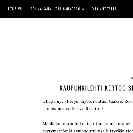
ETUSIVU
ROUVA SANA - TARINANKERTOJA
OTA YHTEYTTÄ
KAUPUNKILEHTI KERTOO SI
Ollapa nyt yhteys näyttöruutusi taakse: Rouv
asuinseutuusi liittyvää tietoa?
Maaliskuun puolella kirjoitin, kuinka monet
tyytymättömiä asuinseutuunsa liittyvään ti