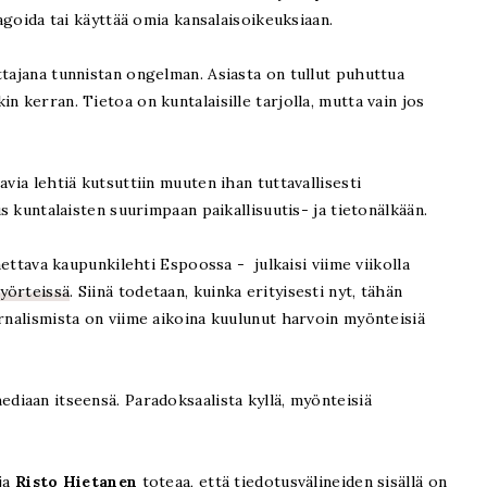
eagoida tai käyttää omia kansalaisoikeuksiaan.
ttajana tunnistan ongelman. Asiasta on tullut puhuttua
n kerran. Tietoa on kuntalaisille tarjolla, mutta vain jos
avia lehtiä kutsuttiin muuten ihan tuttavallisesti
us kuntalaisten suurimpaan paikallisuutis- ja tietonälkään.
jaettava kaupunkilehti Espoossa - julkaisi viime viikolla
pyörteissä
. Siinä todetaan, kuinka erityisesti nyt, tähän
urnalismista on viime aikoina kuulunut harvoin myönteisiä
ediaan itseensä. Paradoksaalista kyllä, myönteisiä
aja
Risto Hietanen
toteaa, että tiedotusvälineiden sisällä on