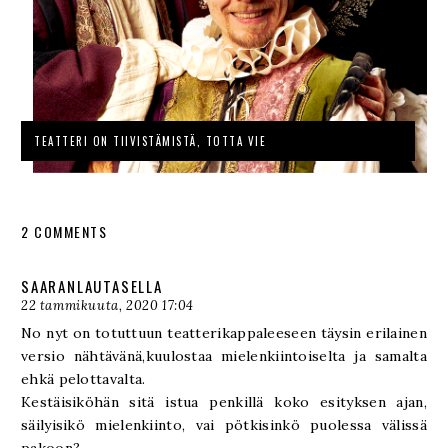
TEATTERI ON TIIVISTÄMISTÄ, TOTTA VIE
2 COMMENTS
SAARANLAUTASELLA
22 tammikuuta, 2020 17:04
No nyt on totuttuun teatterikappaleeseen täysin erilainen
versio nähtävänä,kuulostaa mielenkiintoiselta ja samalta
ehkä pelottavalta.
Kestäisiköhän sitä istua penkillä koko esityksen ajan,
säilyisikö mielenkiinto, vai pötkisinkö puolessa välissä
pakoon?