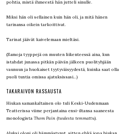
pohtia, mistä ihmeestä hän jutteli sinulle.
Miksi hän oli sellainen kuin hän oli, ja mitä hänen
tarinansa oikein tarkoittivat.
Tarinat jäävät kaivelemaan mieltäsi.
(Samoja tyyppejä on muuten liikenteessä aina, kun
istahdat junassa pitkän päivän jälkeen puolityhjään
vaunuun ja huokaiset tyytyväisyydestä, kuinka saat olla
puoli tuntia omissa ajatuksissasi...)
TAKARAIVON RASSAUSTA
Hiukan samankaltainen olo tuli Keski-Uudenmaan
Teatterissa viime perjantaina ensi-iltansa saaneesta
monologista
Thom Pain (tuulesta temmattu)
.
Aluksi oloni oli hämmästynyt, sitten ehkä jopa hiukan