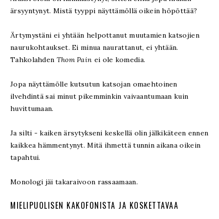
ärsyyntynyt. Mistä tyyppi näyttämöllä oikein höpöttää?
Ärtymystäni ei yhtään helpottanut muutamien katsojien
naurukohtaukset. Ei minua naurattanut, ei yhtään.
Tahkolahden
Thom Pain
ei ole komedia.
Jopa näyttämölle kutsutun katsojan omaehtoinen
ilvehdintä sai minut pikemminkin vaivaantumaan kuin
huvittumaan.
Ja silti - kaiken ärsytykseni keskellä olin jälkikäteen ennen
kaikkea hämmentynyt. Mitä ihmettä tunnin aikana oikein
tapahtui.
Monologi jäi takaraivoon rassaamaan.
MIELIPUOLISEN KAKOFONISTA JA KOSKETTAVAA