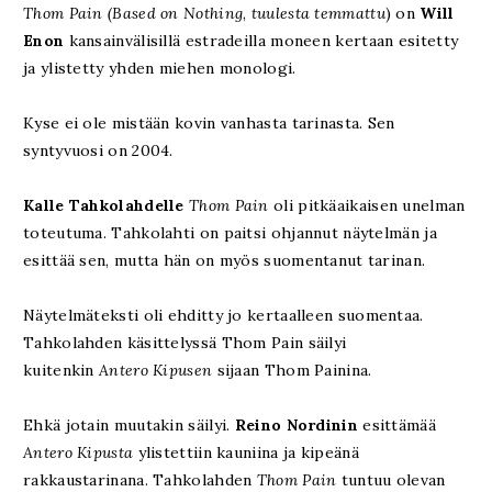
Thom Pain (Based on Nothing
,
tuulesta temmattu
) on
Will
Enon
kansainvälisillä estradeilla moneen kertaan esitetty
ja ylistetty yhden miehen monologi.
Kyse ei ole mistään kovin vanhasta tarinasta. Sen
syntyvuosi on 2004.
Kalle Tahkolahdelle
Thom Pain
oli pitkäaikaisen unelman
toteutuma. Tahkolahti on paitsi ohjannut näytelmän ja
esittää sen, mutta hän on myös suomentanut tarinan.
Näytelmäteksti oli ehditty jo kertaalleen suomentaa.
Tahkolahden käsittelyssä Thom Pain säilyi
kuitenkin
Antero Kipusen
sijaan Thom Painina.
Ehkä jotain muutakin säilyi.
Reino Nordinin
esittämää
Antero Kipusta
ylistettiin kauniina ja kipeänä
rakkaustarinana. Tahkolahden
Thom Pain
tuntuu olevan