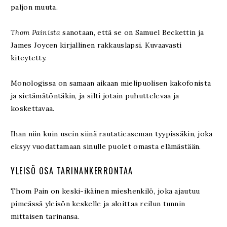
paljon muuta.
Thom Painista
sanotaan, että se on Samuel Beckettin ja
James Joycen kirjallinen rakkauslapsi. Kuvaavasti
kiteytetty.
Monologissa on samaan aikaan mielipuolisen kakofonista
ja sietämätöntäkin, ja silti jotain puhuttelevaa ja
koskettavaa.
Ihan niin kuin usein siinä rautatieaseman tyypissäkin, joka
eksyy vuodattamaan sinulle puolet omasta elämästään.
YLEISÖ OSA TARINANKERRONTAA
Thom Pain on keski-ikäinen mieshenkilö, joka ajautuu
pimeässä yleisön keskelle ja aloittaa reilun tunnin
mittaisen tarinansa.