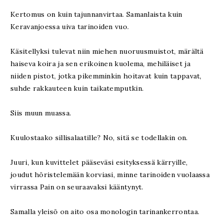
Kertomus on kuin tajunnanvirtaa. Samanlaista kuin
Keravanjoessa uiva tarinoiden vuo.
Käsitellyksi tulevat niin miehen nuoruusmuistot, märältä
haiseva koira ja sen erikoinen kuolema, mehiläiset ja
niiden pistot, jotka pikemminkin hoitavat kuin tappavat,
suhde rakkauteen kuin taikatemputkin.
Siis muun muassa.
Kuulostaako sillisalaatille? No, sitä se todellakin on.
Juuri, kun kuvittelet pääseväsi esityksessä kärryille,
joudut höristelemään korviasi, minne tarinoiden vuolaassa
virrassa Pain on seuraavaksi kääntynyt.
Samalla yleisö on aito osa monologin tarinankerrontaa.