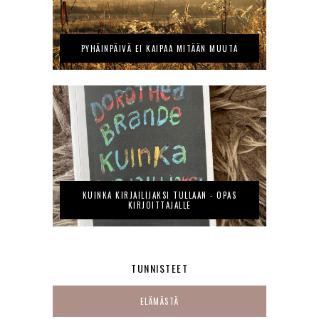
PYHÄINPÄIVÄ EI KAIPAA MITÄÄN MUUTA
KUINKA KIRJAILIJAKSI TULLAAN - OPAS
KIRJOITTAJALLE
TUNNISTEET
ELÄMÄSTÄ