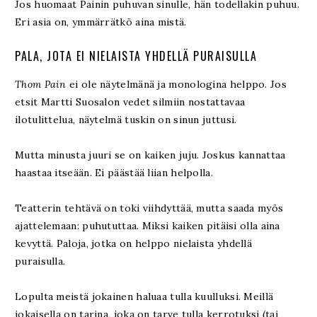
Jos huomaat Painin puhuvan sinulle, hän todellakin puhuu.
Eri asia on, ymmärrätkö aina mistä.
PALA, JOTA EI NIELAISTA YHDELLÄ PURAISULLA
Thom Pain
ei ole näytelmänä ja monologina helppo. Jos
etsit Martti Suosalon vedet silmiin nostattavaa
ilotulittelua, näytelmä tuskin on sinun juttusi.
Mutta minusta juuri se on kaiken juju. Joskus kannattaa
haastaa itseään. Ei päästää liian helpolla.
Teatterin tehtävä on toki viihdyttää, mutta saada myös
ajattelemaan: puhututtaa. Miksi kaiken pitäisi olla aina
kevyttä. Paloja, jotka on helppo nielaista yhdellä
puraisulla.
Lopulta meistä jokainen haluaa tulla kuulluksi. Meillä
jokaisella on tarina, joka on tarve tulla kerrotuksi (tai