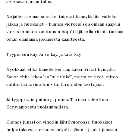
seuraavan junan tuloa.
Nojailet aseman seinään, tuijotat kännykkään, vaihdat
jalkaa ja huokailet - kunnes viereesi seisomaan saapuu
vieras ihminen, omituinen höpöttäjä, jolla riittää tarinaa
oman elämänsä jokaisesta käänteestä.
Tyypin suu käy. Ja se käy, ja taas käy.
Nyökkäät ehkä hänelle kerran, kaksi. Yrität hymyillä.
Sanot ehkä
"ahaa"
ja
"ai niinkö",
mutta et
tiedä, miten
suhtautua tarinoihin - tai tarinoiden kertojaan.
Ja tyyppi vain puhuu ja puhuu. Tarinaa tulee kuin
Keravanjoesta vuolaimmillaan.
Kunnes junasi on vihdoin lähtövuorossa, huokaiset
helpotuksesta, erkanet höpöttäjästä - ja alat junassa