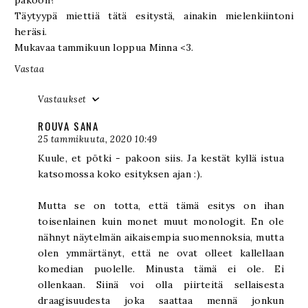
Täytyypä miettiä tätä esitystä, ainakin mielenkiintoni
heräsi.
Mukavaa tammikuun loppua Minna <3.
Vastaa
Vastaukset
ROUVA SANA
25 tammikuuta, 2020 10:49
Kuule, et pötki - pakoon siis. Ja kestät kyllä istua
katsomossa koko esityksen ajan :).
Mutta se on totta, että tämä esitys on ihan
toisenlainen kuin monet muut monologit. En ole
nähnyt näytelmän aikaisempia suomennoksia, mutta
olen ymmärtänyt, että ne ovat olleet kallellaan
komedian puolelle. Minusta tämä ei ole. Ei
ollenkaan. Siinä voi olla piirteitä sellaisesta
draagisuudesta joka saattaa mennä jonkun