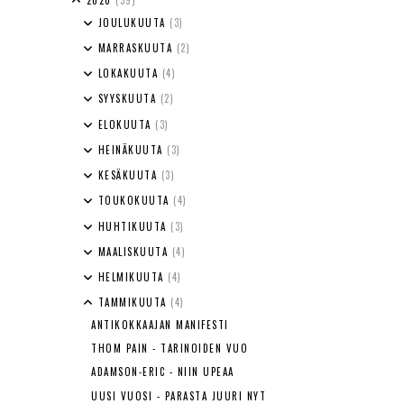
2020
(39)
JOULUKUUTA
(3)
MARRASKUUTA
(2)
LOKAKUUTA
(4)
SYYSKUUTA
(2)
ELOKUUTA
(3)
HEINÄKUUTA
(3)
KESÄKUUTA
(3)
TOUKOKUUTA
(4)
HUHTIKUUTA
(3)
MAALISKUUTA
(4)
HELMIKUUTA
(4)
TAMMIKUUTA
(4)
ANTIKOKKAAJAN MANIFESTI
THOM PAIN - TARINOIDEN VUO
ADAMSON-ERIC - NIIN UPEAA
UUSI VUOSI - PARASTA JUURI NYT