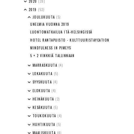
2020
(39)
2019
(53)
JOULUKUUTA
(5)
UNELMIA VUONNA 2019
LUONTOMATKAILUA ITÄ-HELSINGISSÄ
HOTEL RANTAPUISTO - KULTTUURISTAYCATION
MINDFULNESS IN PIMEYS
5 + 2 VINKKIÄ TALLINNAAN
MARRASKUUTA
(4)
LOKAKUUTA
(5)
SYYSKUUTA
(4)
ELOKUUTA
(4)
HEINÄKUUTA
(2)
KESÄKUUTA
(5)
TOUKOKUUTA
(4)
HUHTIKUUTA
(5)
MAALISKUUTA
(4)