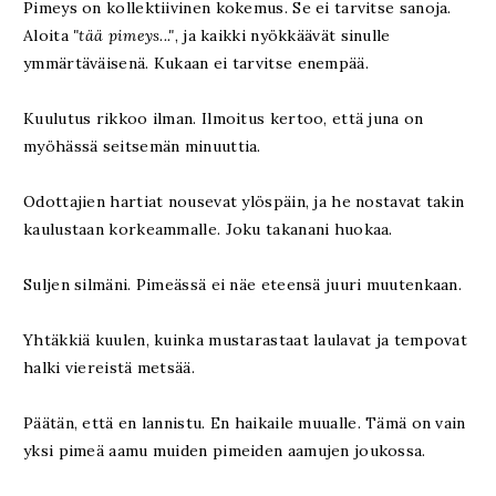
Pimeys on kollektiivinen kokemus. Se ei tarvitse sanoja.
Aloita
"tää pimeys..."
, ja kaikki nyökkäävät sinulle
ymmärtäväisenä. Kukaan ei tarvitse enempää.
Kuulutus rikkoo ilman. Ilmoitus kertoo, että juna on
myöhässä seitsemän minuuttia.
Odottajien hartiat nousevat ylöspäin, ja he nostavat takin
kaulustaan korkeammalle. Joku takanani huokaa.
Suljen silmäni. Pimeässä ei näe eteensä juuri muutenkaan.
Yhtäkkiä kuulen, kuinka mustarastaat laulavat ja tempovat
halki viereistä metsää.
Päätän, että en lannistu. En haikaile muualle. Tämä on vain
yksi pimeä aamu muiden pimeiden aamujen joukossa.