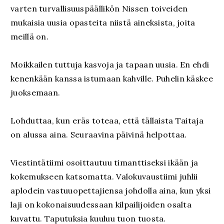
varten turvallisuuspäällikön Nissen toiveiden
mukaisia uusia opasteita niistä aineksista, joita
meillä on.
Moikkailen tuttuja kasvoja ja tapaan uusia. En ehdi
kenenkään kanssa istumaan kahville. Puhelin käskee
juoksemaan.
Lohduttaa, kun eräs toteaa, että tällaista Taitaja
on alussa aina. Seuraavina päivinä helpottaa.
Viestintätiimi osoittautuu timanttiseksi ikään ja
kokemukseen katsomatta. Valokuvaustiimi juhlii
aplodein vastuuopettajiensa johdolla aina, kun yksi
laji on kokonaisuudessaan kilpailijoiden osalta
kuvattu. Taputuksia kuuluu tuon tuosta.