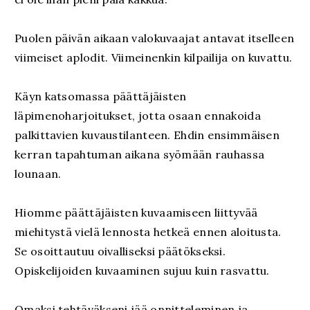
Puolen päivän aikaan valokuvaajat antavat itselleen
viimeiset aplodit. Viimeinenkin kilpailija on kuvattu.
Käyn katsomassa päättäjäisten
läpimenoharjoitukset, jotta osaan ennakoida
palkittavien kuvaustilanteen. Ehdin ensimmäisen
kerran tapahtuman aikana syömään rauhassa
lounaan.
Hiomme päättäjäisten kuvaamiseen liittyvää
miehitystä vielä lennosta hetkeä ennen aloitusta.
Se osoittautuu oivalliseksi päätökseksi.
Opiskelijoiden kuvaaminen sujuu kuin rasvattu.
Omaksi tehtäväkseni jää onnitteleminen ja