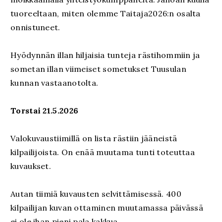
tuoreeltaan, miten olemme Taitaja2026:n osalta
onnistuneet.
Hyödynnän illan hiljaisia tunteja rästihommiin ja
sometan illan viimeiset sometukset Tuusulan
kunnan vastaanotolta.
Torstai 21.5.2026
Valokuvaustiimillä on lista rästiin jääneistä
kilpailijoista. On enää muutama tunti toteuttaa
kuvaukset.
Autan tiimiä kuvausten selvittämisessä. 400
kilpailijan kuvan ottaminen muutamassa päivässä
ei ole ihan pieni pala kakkua.