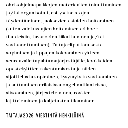
oheisohjelmapaikkojen materiaalien toimittaminen
ja/tai organisointi, esitysaineistojen
täydentäminen, juoksevien asioiden hoitaminen
(kuten valokuvaajien hoitaminen ad hoc -
tilanteisiin, tavaroiden kiikuttaminen ja/tai
vastaanottaminen), Taitaja-liputtamisesta
sopiminen ja lippujen kokoaminen yhteen
seuraavalle tapahtumajärjestäjälle, kookkaiden
opastekylttien rakentamisesta ja niiden
sijoittelusta sopiminen, kysymyksiin vastaaminen
ja auttaminen erilaisissa ongelmatilanteissa,
siivoaminen, järjesteleminen, roskien
lajitteleminen ja kuljetusten tilaaminen.
TAITAJA2026-VIESTINTÄ HENKILÖINÄ