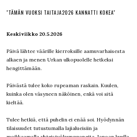
"TÄMÄN VUOKSI TAITAJA2026 KANNATTI KOKEA"
Keskiviikko 20.5.2026
Päivä lähtee väärille kierroksille aamuvarhaisesta
alkaen ja menen Urkan ulkopuolelle hetkeksi
hengittämään.
Päivästä tulee koko rupeaman raskain. Kuulen,
kuinka olen väsyneen näköinen, enkä voi sitä
kieltää.
Tulee hetkiä, että puhelin ei enää soi. Hyödynnän
tilaisuudet tutustumalla lajialueisiin ja
moikkaamalla yhteistyökumppaneita. Janoan kuulla