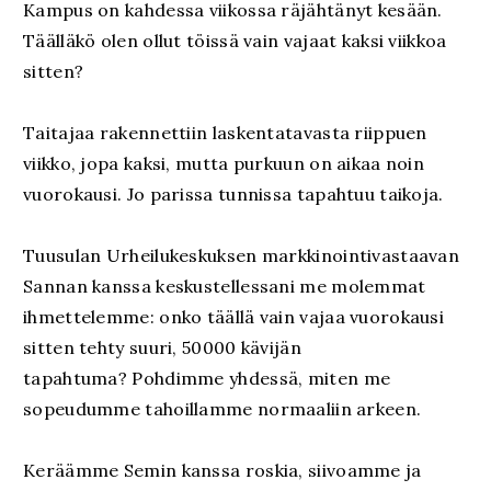
Kampus on kahdessa viikossa räjähtänyt kesään.
Täälläkö olen ollut töissä vain vajaat kaksi viikkoa
sitten?
Taitajaa rakennettiin laskentatavasta riippuen
viikko, jopa kaksi, mutta purkuun on aikaa noin
vuorokausi. Jo parissa tunnissa tapahtuu taikoja.
Tuusulan Urheilukeskuksen markkinointivastaavan
Sannan kanssa keskustellessani me molemmat
ihmettelemme: onko täällä vain vajaa vuorokausi
sitten tehty suuri, 50000 kävijän
tapahtuma?
Pohdimme yhdessä, miten me
sopeudumme tahoillamme normaaliin arkeen.
Keräämme Semin kanssa roskia, siivoamme ja