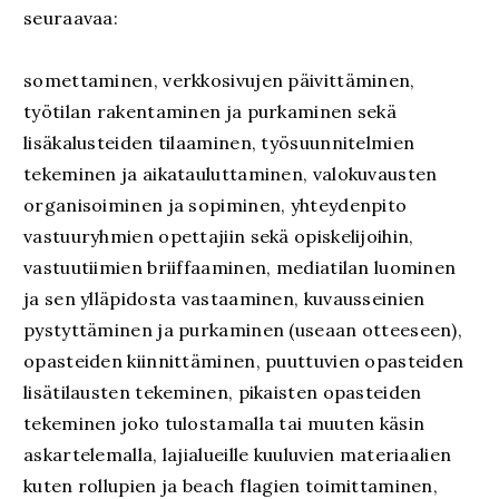
seuraavaa:
somettaminen, verkkosivujen päivittäminen,
työtilan rakentaminen ja purkaminen sekä
lisäkalusteiden tilaaminen, työsuunnitelmien
tekeminen ja aikatauluttaminen, valokuvausten
organisoiminen ja sopiminen, yhteydenpito
vastuuryhmien opettajiin sekä opiskelijoihin,
vastuutiimien briiffaaminen, mediatilan luominen
ja sen ylläpidosta vastaaminen, kuvausseinien
pystyttäminen ja purkaminen (useaan otteeseen),
opasteiden kiinnittäminen, puuttuvien opasteiden
lisätilausten tekeminen, pikaisten opasteiden
tekeminen joko tulostamalla tai muuten käsin
askartelemalla, lajialueille kuuluvien materiaalien
kuten rollupien ja beach flagien toimittaminen,