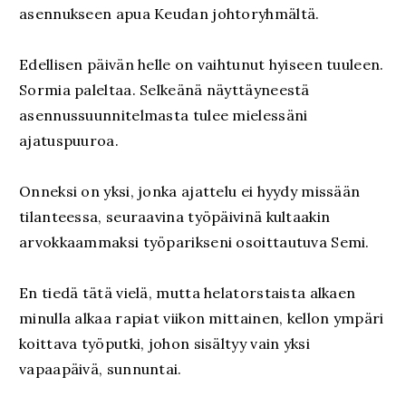
asennukseen apua Keudan johtoryhmältä.
Edellisen päivän helle on vaihtunut hyiseen tuuleen.
Sormia paleltaa. Selkeänä näyttäyneestä
asennussuunnitelmasta tulee mielessäni
ajatuspuuroa.
Onneksi on yksi, jonka ajattelu ei hyydy missään
tilanteessa, seuraavina työpäivinä kultaakin
arvokkaammaksi työparikseni osoittautuva Semi.
En tiedä tätä vielä, mutta helatorstaista alkaen
minulla alkaa rapiat viikon mittainen, kellon ympäri
koittava työputki, johon sisältyy vain yksi
vapaapäivä, sunnuntai.