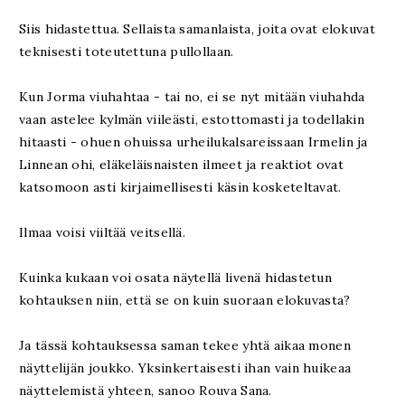
Siis hidastettua. Sellaista samanlaista, joita ovat elokuvat
teknisesti toteutettuna pullollaan.
Kun Jorma viuhahtaa - tai no, ei se nyt mitään viuhahda
vaan astelee kylmän viileästi, estottomasti ja todellakin
hitaasti - ohuen ohuissa urheilukalsareissaan Irmelin ja
Linnean ohi, eläkeläisnaisten ilmeet ja reaktiot ovat
katsomoon asti kirjaimellisesti käsin kosketeltavat.
Ilmaa voisi viiltää veitsellä.
Kuinka kukaan voi osata näytellä livenä hidastetun
kohtauksen niin, että se on kuin suoraan elokuvasta?
Ja tässä kohtauksessa saman tekee yhtä aikaa monen
näyttelijän joukko. Yksinkertaisesti ihan vain huikeaa
näyttelemistä yhteen, sanoo Rouva Sana.