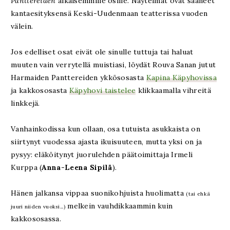
Panttereiden
aikaisemmille osille. Näytelmät ovat saaneet
kantaesityksensä Keski-Uudenmaan teatterissa vuoden
välein.
Jos edelliset osat eivät ole sinulle tuttuja tai haluat
muuten vain verrytellä muistiasi, löydät Rouva Sanan jutut
Harmaiden Panttereiden ykkösosasta
Kapina Käpyhovissa
ja kakkososasta
Käpyhovi taistelee
klikkaamalla vihreitä
linkkejä.
Vanhainkodissa kun ollaan, osa tutuista asukkaista on
siirtynyt vuodessa ajasta ikuisuuteen, mutta yksi on ja
pysyy: eläköitynyt juorulehden päätoimittaja Irmeli
Kurppa (
Anna-Leena Sipilä
).
Hänen jalkansa vippaa suonikohjuista huolimatta
(tai ehkä
melkein vauhdikkaammin kuin
juuri niiden vuoksi...)
kakkososassa.