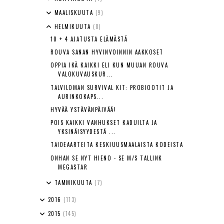
MAALISKUUTA
(9)
HELMIKUUTA
(8)
10 + 4 AJATUSTA ELÄMÄSTÄ
ROUVA SANAN HYVINVOINNIN AAKKOSET
OPPIA IKÄ KAIKKI ELI KUN MUUAN ROUVA
VALOKUVAUSKUR...
TALVILOMAN SURVIVAL KIT: PROBIOOTIT JA
AURINKOKAPS...
HYVÄÄ YSTÄVÄNPÄIVÄÄ!
POIS KAIKKI VANHUKSET KADUILTA JA
YKSINÄISYYDESTÄ ...
TAIDEAARTEITA KESKIUUSMAALAISTA KODEISTA
ONHAN SE NYT HIENO - SE M/S TALLINK
MEGASTAR
TAMMIKUUTA
(7)
2016
(113)
2015
(145)