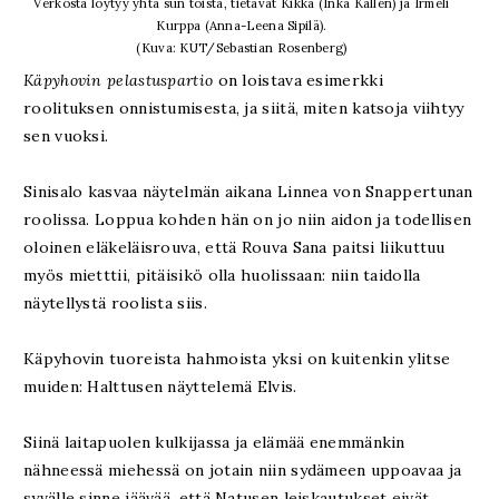
Verkosta löytyy yhtä sun toista, tietävät Kikka (Inka Kallén) ja Irmeli
Kurppa (Anna-Leena Sipilä).
(Kuva: KUT/Sebastian Rosenberg)
Käpyhovin pelastuspartio
on loistava esimerkki
roolituksen onnistumisesta, ja siitä, miten katsoja viihtyy
sen vuoksi.
Sinisalo kasvaa näytelmän aikana Linnea von Snappertunan
roolissa. Loppua kohden hän on jo niin aidon ja todellisen
oloinen eläkeläisrouva, että Rouva Sana paitsi liikuttuu
myös mietttii, pitäisikö olla huolissaan: niin taidolla
näytellystä roolista siis.
Käpyhovin tuoreista hahmoista yksi on kuitenkin ylitse
muiden: Halttusen näyttelemä Elvis.
Siinä laitapuolen kulkijassa ja elämää enemmänkin
nähneessä miehessä on jotain niin sydämeen uppoavaa ja
syvälle sinne jäävää, että Natusen leiskautukset eivät