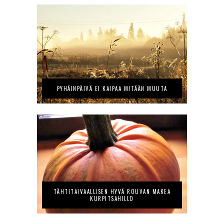
PYHÄINPÄIVÄ EI KAIPAA MITÄÄN MUUTA
TÄHTITAIVAALLISEN HYVÄ ROUVAN MAKEA
KURPITSAHILLO