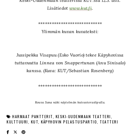
Keski-Uudenmaan teatterissa KUT:ssa 12.3. asti.
Lisätiedot
www.kut.fi
.
****************************
Ylimmän kuvan kuvateksti:
Jussipekka Visapuu (Esko Vuorio) tekee Käpyhovissa
tuttavuutta Linnea von Snappertunan (Anu Sinisalo)
kanssa. (Kuva: KUT/Sebastian Rosenberg)
****************************
Rouva Sana näki näytelmän kutsuvieraslipulla.
HARMAAT PANTTERIT
KESKI-UUDENMAAN TEATTERI
KULTTUURI
KUT
KÄPYHOVIN PELASTUSPARTIO
TEATTERI