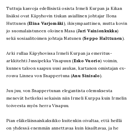
Tuttuja kasvoja edellisistä osista Irmeli Kurpan ja Kikan
lisäksi ovat Käpyhovin tiukan asiallinen johtajar Ilona
Huttunen (
Elina Varjomäki
), ikisympaattinen, mutta kovin
jo suomalaistuneen oloinen Masa (
Jari Vainionkukka
)
sekä sosiaalitoimen johtaja Natunen (
Seppo Halttunen
).
Arki rullaa Käpyhovissa Irmeli Kurpan ja emeritus-
arkkitehti Jussipekka Visapuun (
Esko Vuorio
) voimin,
kunnes taloon saapuu uusi asukas, kartanon omistajan ex-
rouva Linnea von Snappertuna (
Anu Sinisalo
).
Juu juu, von Snappertunan elegantista olemuksesta
menevät hetkeksi sekaisin niin Irmeli Kurppa kuin Irmelin
toiveesta myös herra Visapuu.
Pian eläkeläisnaiskaksikko kuitenkin oivaltaa, että heillä
on yhdessä enemmän annettavaa kuin kisailtavaa, ja he