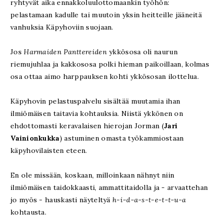
ryhtyvät aika ennakkoluulottomaankin työhön:
pelastamaan kadulle tai muutoin yksin heitteille jääneitä
vanhuksia Käpyhoviin suojaan.
Jos
Harmaiden Panttereiden
ykkösosa oli naurun
riemujuhlaa ja kakkososa polki hieman paikoillaan, kolmas
osa ottaa aimo harppauksen kohti ykkösosan ilottelua.
Käpyhovin pelastuspalvelu sisältää muutamia ihan
ilmiömäisen taitavia kohtauksia. Niistä ykkönen on
ehdottomasti keravalaisen hierojan Jorman (
Jari
Vainionkukka
) astuminen omasta työkammiostaan
käpyhovilaisten eteen.
En ole missään, koskaan, milloinkaan nähnyt niin
ilmiömäisen taidokkaasti, ammattitaidolla ja - arvaattehan
jo myös - hauskasti näyteltyä
h-i-d-a-s-t-e-t-t-u-a
kohtausta.