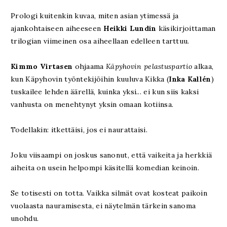
Prologi kuitenkin kuvaa, miten asian ytimessä ja
ajankohtaiseen aiheeseen
Heikki Lundin
käsikirjoittaman
trilogian viimeinen osa aiheellaan edelleen tarttuu.
Kimmo Virtasen
ohjaama
Käpyhovin pelastuspartio
alkaa,
kun Käpyhovin työntekijöihin kuuluva Kikka (
Inka Kallén
)
tuskailee lehden äärellä, kuinka yksi... ei kun siis kaksi
vanhusta on menehtynyt yksin omaan kotiinsa.
Todellakin: itkettäisi, jos ei naurattaisi.
Joku viisaampi on joskus sanonut, että vaikeita ja herkkiä
aiheita on usein helpompi käsitellä komedian keinoin.
Se totisesti on totta. Vaikka silmät ovat kosteat paikoin
vuolaasta nauramisesta, ei näytelmän tärkein sanoma
unohdu.