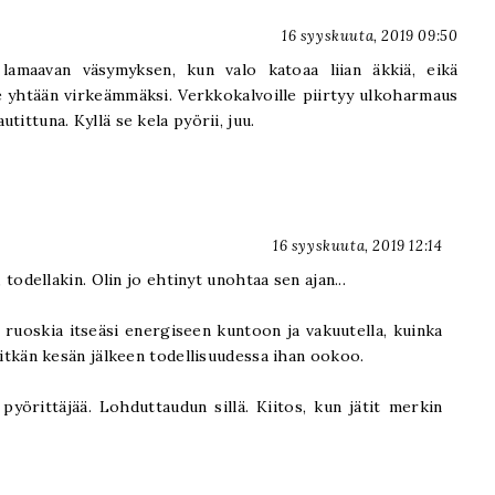
16 syyskuuta, 2019 09:50
n lamaavan väsymyksen, kun valo katoaa liian äkkiä, eikä
e yhtään virkeämmäksi. Verkkokalvoille piirtyy ulkoharmaus
utittuna. Kyllä se kela pyörii, juu.
16 syyskuuta, 2019 12:14
todellakin. Olin jo ehtinyt unohtaa sen ajan...
n ruoskia itseäsi energiseen kuntoon ja vakuutella, kuinka
itkän kesän jälkeen todellisuudessa ihan ookoo.
pyörittäjää. Lohduttaudun sillä. Kiitos, kun jätit merkin