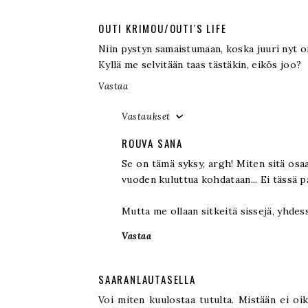
OUTI KRIMOU/OUTI'S LIFE
Niin pystyn samaistumaan, koska juuri nyt on
Kyllä me selvitään taas tästäkin, eikös joo?
Vastaa
Vastaukset
ROUVA SANA
Se on tämä syksy, argh! Miten sitä osaa
vuoden kuluttua kohdataan... Ei tässä pa
Mutta me ollaan sitkeitä sissejä, yhdess
Vastaa
SAARANLAUTASELLA
Voi miten kuulostaa tutulta. Mistään ei oik