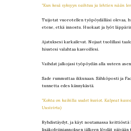
"Kun kesä syksyyn vaihtuu ja lehtien nään l
Tuijotat vuorotellen työpöydälläsi olevaa, hu
etene, etkä innostu. Huokaat ja lyöt läppäri
Ajatuksesi karkailevat. Nojaat tuolillasi taak
hiustesi valahtaa kasvoillesi.
Vaihdat jalkojasi työpöydän alla uuteen asent
Sade rummuttaa ikkunaan. Sähköposti ja Face
tunnetta edes kännykästä.
"Kohta on kaikilla uudet kuviot.
Kalpeat kasvot
Uusivirta)
Ryhdistäydyt, ja käyt noutamassa keittiöstä 
lisäkofeiiniannoksen jälkeen löydät päivään 