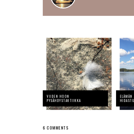
VIIDEN HOON
ELÄMÄN 
PYSÄHDYSTAKTIIKKA
HIDAST
6 COMMENTS