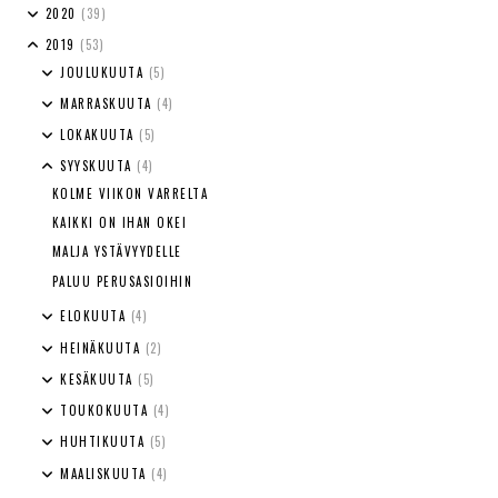
2020
(39)
2019
(53)
JOULUKUUTA
(5)
MARRASKUUTA
(4)
LOKAKUUTA
(5)
SYYSKUUTA
(4)
KOLME VIIKON VARRELTA
KAIKKI ON IHAN OKEI
MALJA YSTÄVYYDELLE
PALUU PERUSASIOIHIN
ELOKUUTA
(4)
HEINÄKUUTA
(2)
KESÄKUUTA
(5)
TOUKOKUUTA
(4)
HUHTIKUUTA
(5)
MAALISKUUTA
(4)