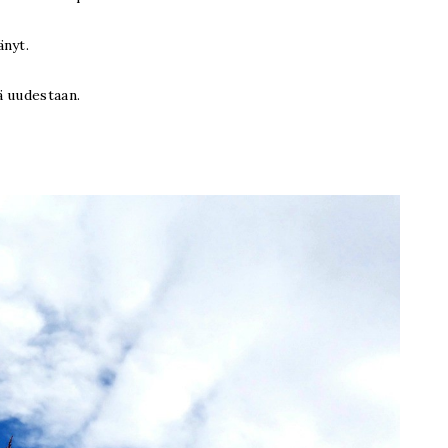
änyt.
ä uudestaan.