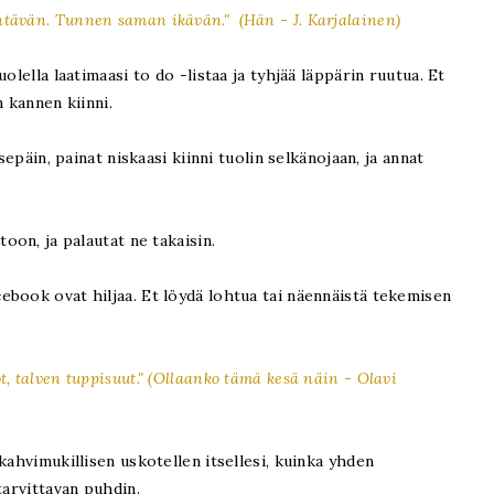
entävän.
Tunnen saman ikävän." (
Hän -
J. Karjalainen)
olella laatimaasi to do -listaa ja tyhjää läppärin ruutua. Et
n kannen kiinni.
sepäin, painat niskaasi kiinni tuolin selkänojaan, ja annat
oon, ja palautat ne takaisin.
book ovat hiljaa. Et löydä lohtua tai näennäistä tekemisen
, talven tuppisuut." (
Ollaanko tämä kesä näin -
Olavi
kahvimukillisen uskotellen itsellesi, kuinka yhden
tarvittavan puhdin.