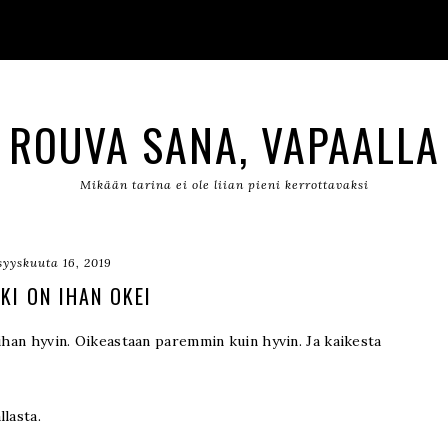
ROUVA SANA, VAPAALLA
Mikään tarina ei ole liian pieni kerrottavaksi
syyskuuta 16, 2019
KI ON IHAN OKEI
 ihan hyvin. Oikeastaan paremmin kuin hyvin. Ja kaikesta
llasta.