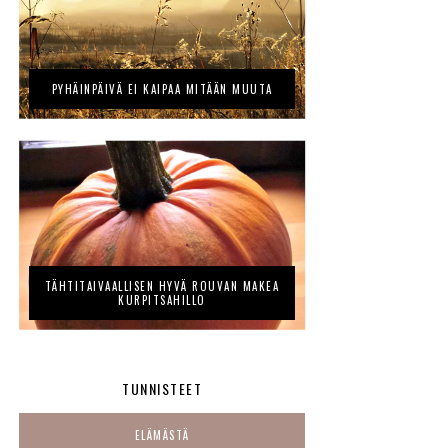
PYHÄINPÄIVÄ EI KAIPAA MITÄÄN MUUTA
TÄHTITAIVAALLISEN HYVÄ ROUVAN MAKEA
KURPITSAHILLO
TUNNISTEET
ELÄMÄSTÄ