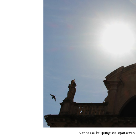
Vanhassa kaupungissa sijaitsevan k