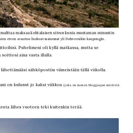
os malttaa maksaa kohtalaisen siivun kunia muutaman minuutin
lmien eteen avautuu huikeat maisemat yli Dubrovnikin kaupungin.
ittoihisi. Puhelimeni oli kyllä matkassa, mutta se
soittosi aina vasta illalla.
 lähettämääsi sähköpostiin viimeistään tällä viikolla.
tani on kulunut jo kaksi viikkoa
(joka on monen bloggaajan mielestä
esta lähes vuoteen teki kuitenkin terää.