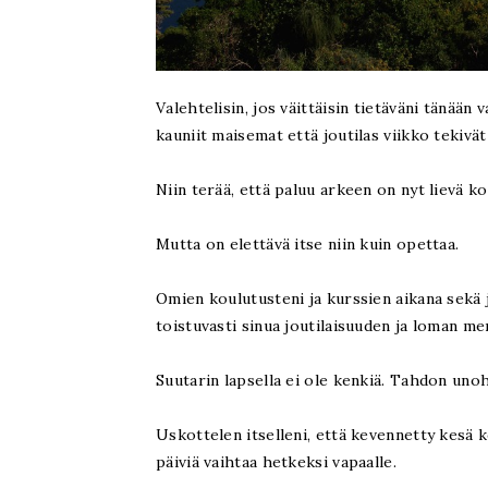
Valehtelisin, jos väittäisin tietäväni tänää
kauniit maisemat että joutilas viikko tekivät
Niin terää, että paluu arkeen on nyt lievä k
Mutta on elettävä itse niin kuin opettaa.
Omien koulutusteni ja kurssien aikana sekä 
toistuvasti sinua joutilaisuuden ja loman me
Suutarin lapsella ei ole kenkiä. Tahdon uno
Uskottelen itselleni, että kevennetty kesä 
päiviä vaihtaa hetkeksi vapaalle.