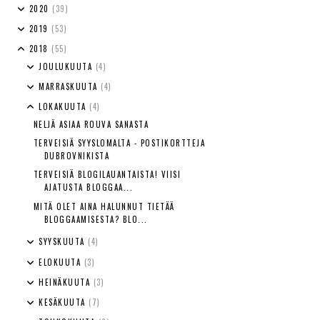
2020
(39)
2019
(53)
2018
(55)
JOULUKUUTA
(4)
MARRASKUUTA
(4)
LOKAKUUTA
(4)
NELJÄ ASIAA ROUVA SANASTA
TERVEISIÄ SYYSLOMALTA - POSTIKORTTEJA
DUBROVNIKISTA
TERVEISIÄ BLOGILAUANTAISTA! VIISI
AJATUSTA BLOGGAA...
MITÄ OLET AINA HALUNNUT TIETÄÄ
BLOGGAAMISESTA? BLO...
SYYSKUUTA
(4)
ELOKUUTA
(3)
HEINÄKUUTA
(3)
KESÄKUUTA
(7)