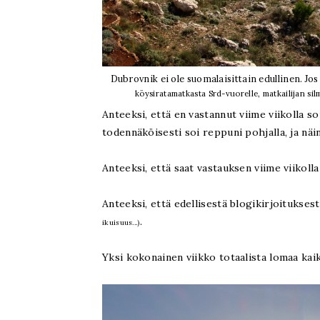
Dubrovnik ei ole suomalaisittain edullinen. J
köysiratamatkasta Srd-vuorelle, matkailijan si
Anteeksi, että en vastannut viime viikolla so
todennäköisesti soi reppuni pohjalla, ja näin 
Anteeksi, että saat vastauksen viime viikolla
Anteeksi, että edellisestä blogikirjoitukses
.
ikuisuus...)
Yksi kokonainen viikko totaalista lomaa kaik