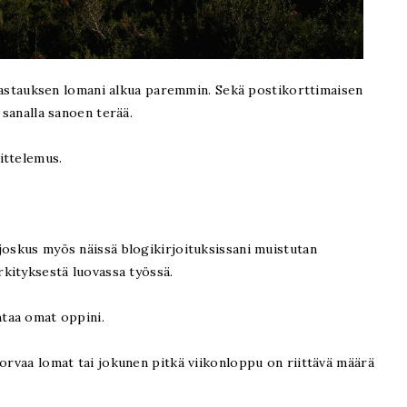
n vastauksen lomani alkua paremmin. Sekä postikorttimaisen
 sanalla sanoen terää.
oittelemus.
joskus myös näissä blogikirjoituksissani muistutan
rkityksestä luovassa työssä.
htaa omat oppini.
korvaa lomat tai jokunen pitkä viikonloppu on riittävä määrä