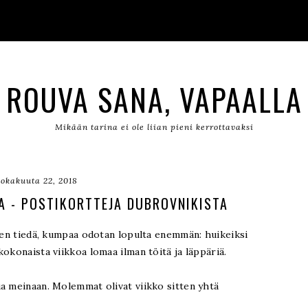
ROUVA SANA, VAPAALLA
Mikään tarina ei ole liian pieni kerrottavaksi
lokakuuta 22, 2018
A - POSTIKORTTEJA DUBROVNIKISTA
ä en tiedä, kumpaa odotan lopulta enemmän: huikeiksi
okonaista viikkoa lomaa ilman töitä ja läppäriä.
a meinaan. Molemmat olivat viikko sitten yhtä