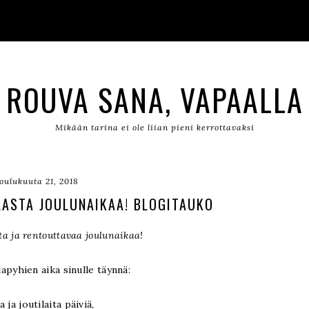
ROUVA SANA, VAPAALLA
Mikään tarina ei ole liian pieni kerrottavaksi
joulukuuta 21, 2018
ILASTA JOULUNAIKAA! BLOGITAUKO
sta ja rentouttavaa joulunaikaa!
apyhien aika sinulle täynnä:
a ja joutilaita päiviä,