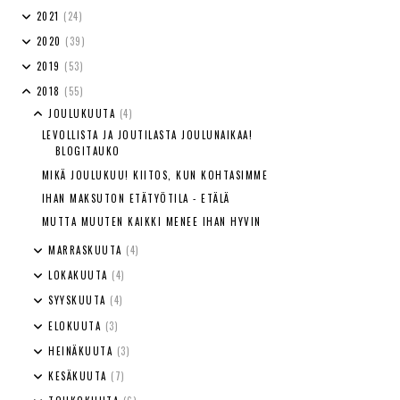
2021
(24)
2020
(39)
2019
(53)
2018
(55)
JOULUKUUTA
(4)
LEVOLLISTA JA JOUTILASTA JOULUNAIKAA!
BLOGITAUKO
MIKÄ JOULUKUU! KIITOS, KUN KOHTASIMME
IHAN MAKSUTON ETÄTYÖTILA - ETÄLÄ
MUTTA MUUTEN KAIKKI MENEE IHAN HYVIN
MARRASKUUTA
(4)
LOKAKUUTA
(4)
SYYSKUUTA
(4)
ELOKUUTA
(3)
HEINÄKUUTA
(3)
KESÄKUUTA
(7)