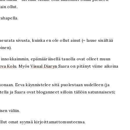
vain ollut.
rahapella.
eurata sivusta, kuinka en ole ollut ainut (= lause sisältää
inen).
n innokkaimmin, epämääräisellä tauolla ovat olleet muun
eva Kolu
. Myös
Visual Diaryn
Saara on pitänyt viime aikoina
onaan. Eeva käynnistelee sitä puolestaan uudelleen (ja
ella ja Saara ovat bloganneet silloin tällöin satunnaisesti;
isen väliin.
n ollut omat syynsä kirjoittamattomuuteensa.