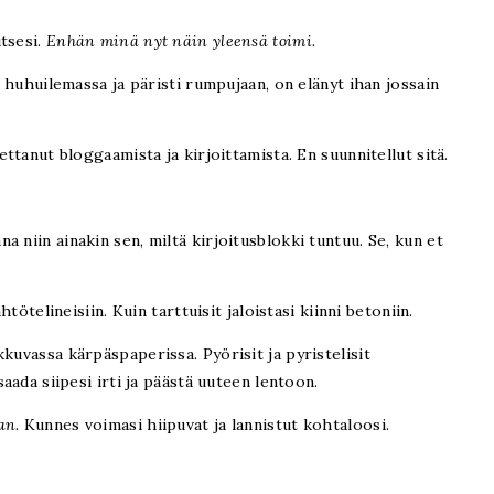
itsesi.
Enhän minä nyt näin yleensä toimi.
n huhuilemassa ja päristi rumpujaan, on elänyt ihan jossain
ettanut bloggaamista ja kirjoittamista. En suunnitellut sitä.
 niin ainakin sen, miltä kirjoitusblokki tuntuu. Se, kun et
htötelineisiin. Kuin tarttuisit jaloistasi kiinni betoniin.
kuvassa kärpäspaperissa. Pyörisit ja pyristelisit
saada siipesi irti ja päästä uuteen lentoon.
aan.
Kunnes voimasi hiipuvat ja lannistut kohtaloosi.