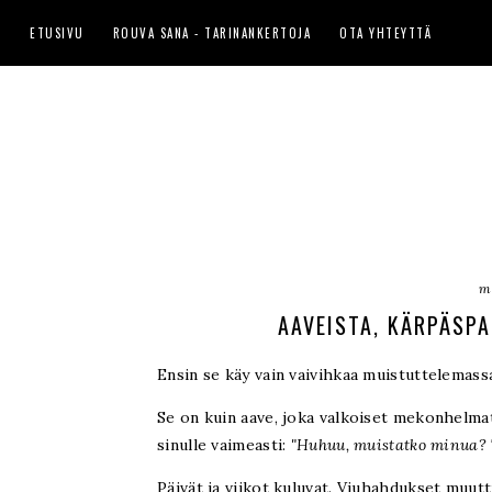
ETUSIVU
ROUVA SANA - TARINANKERTOJA
OTA YHTEYTTÄ
m
AAVEISTA, KÄRPÄSPA
Ensin se käy vain vaivihkaa muistuttelemass
Se on kuin aave, joka valkoiset mekonhelmat 
sinulle vaimeasti:
"Huhuu, muistatko minua? T
Päivät ja viikot kuluvat. Viuhahdukset muutt