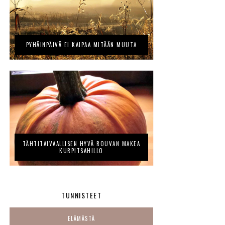
PYHÄINPÄIVÄ EI KAIPAA MITÄÄN MUUTA
TÄHTITAIVAALLISEN HYVÄ ROUVAN MAKEA
KURPITSAHILLO
TUNNISTEET
ELÄMÄSTÄ