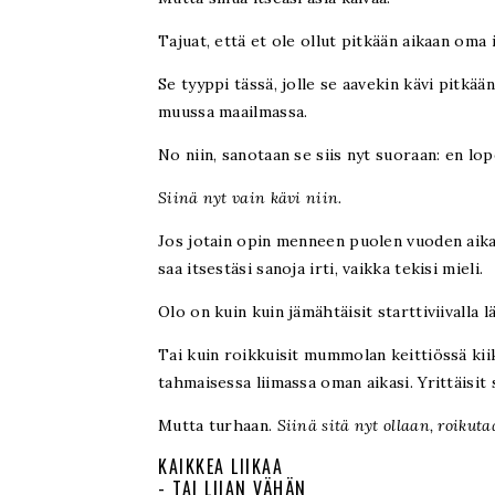
Tajuat, että et ole ollut pitkään aikaan oma 
Se tyyppi tässä, jolle se aavekin kävi pitkää
muussa maailmassa.
No niin, sanotaan se siis nyt suoraan: en lop
Siinä nyt vain kävi niin.
Jos jotain opin menneen puolen vuoden aikana
saa itsestäsi sanoja irti, vaikka tekisi mieli.
Olo on kuin kuin jämähtäisit starttiviivalla lä
Tai kuin roikkuisit mummolan keittiössä kiik
tahmaisessa liimassa oman aikasi. Yrittäisit 
Mutta turhaan.
Siinä sitä nyt ollaan, roikut
KAIKKEA LIIKAA
- TAI LIIAN VÄHÄN