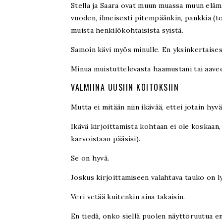
Stella ja Saara ovat muun muassa muun eläm
vuoden, ilmeisesti pitempäänkin, pankkia (to
muista henkilökohtaisista syistä.
Samoin kävi myös minulle. En yksinkertaisest
Minua muistuttelevasta haamustani tai aavee
VALMIINA UUSIIN KOITOKSIIN
Mutta ei mitään niin ikävää, ettei jotain hyvä
Ikävä kirjoittamista kohtaan ei ole koskaan, 
karvoistaan pääsisi).
Se on hyvä.
Joskus kirjoittamiseen valahtava tauko on l
Veri vetää kuitenkin aina takaisin.
En tiedä, onko siellä puolen näyttöruutua enä