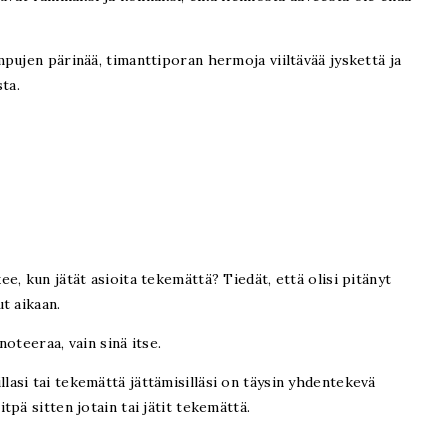
pujen pärinää, timanttiporan hermoja viiltävää jyskettä ja
ta.
, kun jätät asioita tekemättä? Tiedät, että olisi pitänyt
ut aikaan.
oteeraa, vain sinä itse.
si tai tekemättä jättämisilläsi on täysin yhdentekevä
pä sitten jotain tai jätit tekemättä.