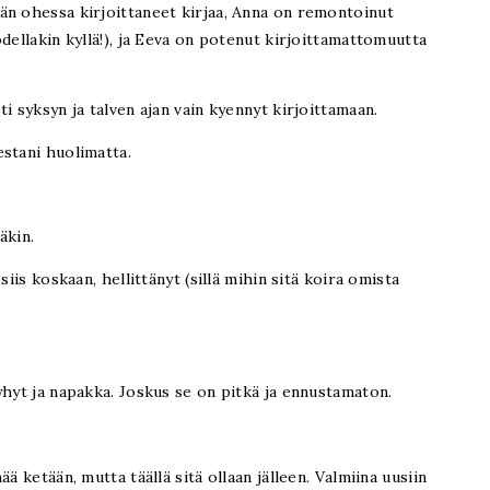
än ohessa kirjoittaneet kirjaa, Anna on remontoinut
dellakin kyllä!), ja Eeva on potenut kirjoittamattomuutta
i syksyn ja talven ajan vain kyennyt kirjoittamaan.
stani huolimatta.
äkin.
siis koskaan, hellittänyt (sillä mihin sitä koira omista
yhyt ja napakka. Joskus se on pitkä ja ennustamaton.
ä ketään, mutta täällä sitä ollaan jälleen. Valmiina uusiin