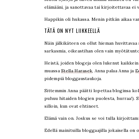
elämääni, ja sanottavaa tai kirjoitettavaa ei 
Happikin oli hukassa. Menin pitkän aikaa va
TÄTÄ ON NYT LIIKKEELLÄ
Näin jälkikäteen on ollut hieman huvittavaa s
sarkasmia, oikeastihan olen vain myötätunto
Heistä, joiden blogeja olen lukenut kaikkei
muassa
Stella Harasek
, Anna palaa Anna ja
E
pidempiä bloggaustaukoja.
Sittemmin Anna päätti lopettaa bloginsa kok
puhuu hitaiden blogien puolesta, hurraa!). St
silloin, kun ovat ehtineet.
Elämä vain on. Joskus se voi tulla kirjoittam
Edellä mainituilla bloggaajilla jokaisella o