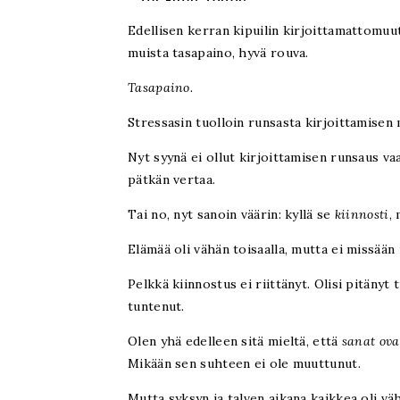
Edellisen kerran kipuilin kirjoittamattomu
muista tasapaino, hyvä rouva.
Tasapaino.
Stressasin tuolloin runsasta kirjoittamisen 
Nyt syynä ei ollut kirjoittamisen runsaus va
pätkän vertaa.
Tai no, nyt sanoin väärin: kyllä se
kiinnosti
,
Elämää oli vähän toisaalla, mutta ei missään r
Pelkkä kiinnostus ei riittänyt. Olisi pitänyt 
tuntenut.
Olen yhä edelleen sitä mieltä, että
sanat ova
Mikään sen suhteen ei ole muuttunut.
Mutta syksyn ja talven aikana kaikkea oli vä