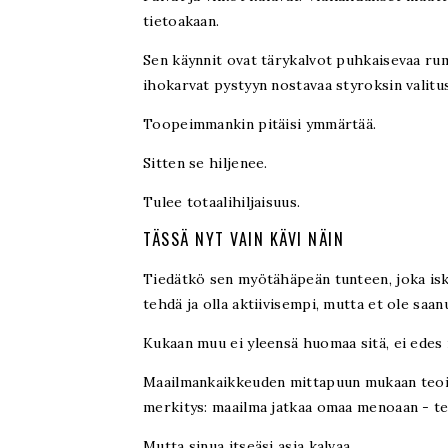
tietoakaan.
Sen käynnit ovat tärykalvot puhkaisevaa rum
ihokarvat pystyyn nostavaa styroksin valitus
Toopeimmankin pitäisi ymmärtää.
Sitten se hiljenee.
Tulee totaalihiljaisuus.
TÄSSÄ NYT VAIN KÄVI NÄIN
Tiedätkö sen myötähäpeän tunteen, joka iskee
tehdä ja olla aktiivisempi, mutta et ole saan
Kukaan muu ei yleensä huomaa sitä, ei edes n
Maailmankaikkeuden mittapuun mukaan teoilla
merkitys: maailma jatkaa omaa menoaan - teit
Mutta sinua itseäsi asia kalvaa.