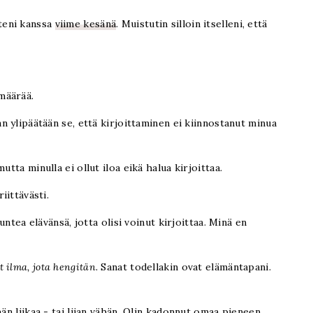
uteni kanssa
viime kesänä
. Muistutin silloin itselleni, että
määrää.
an ylipäätään se, että kirjoittaminen ei kiinnostanut minua
 mutta minulla ei ollut iloa eikä halua kirjoittaa.
iittävästi.
tuntea elävänsä, jotta olisi voinut kirjoittaa. Minä en
t ilma, jota hengitän.
Sanat todellakin ovat elämäntapani.
hän liikaa - tai liian vähän. Olin kadonnut omaa pieneen