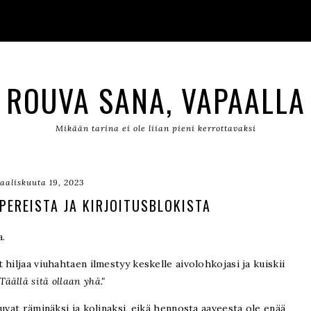
ROUVA SANA, VAPAALLA
Mikään tarina ei ole liian pieni kerrottavaksi
aaliskuuta 19, 2023
PEREISTA JA KIRJOITUSBLOKISTA
a.
hiljaa viuhahtaen ilmestyy keskelle aivolohkojasi ja kuiskii
äällä sitä ollaan yhä."
uvat räminäksi ja kolinaksi, eikä hennosta aaveesta ole enää