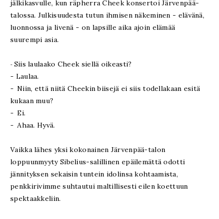
jälkikasvulle, kun räpherra Cheek konsertoi Järvenpää-
talossa. Julkisuudesta tutun ihmisen näkeminen - elävänä,
luonnossa ja livenä - on lapsille aika ajoin elämää
suurempi asia.
Siis laulaako Cheek siellä oikeasti?
-
-
Laulaa.
-
Niin, että niitä Cheekin biisejä ei siis todellakaan esitä
kukaan muu?
-
Ei.
-
Ahaa. Hyvä.
Vaikka lähes yksi kokonainen Järvenpää-talon
loppuunmyyty Sibelius-salillinen epäilemättä odotti
jännityksen sekaisin tuntein idolinsa kohtaamista,
penkkirivimme suhtautui maltillisesti eilen koettuun
spektaakkeliin.