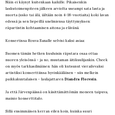
Näin ei käynyt kuitenkaan kaikille. Pikaisenkin
laskutoimenpiteen jälkeen arviolta useampi sata lasta ja
nuorta (usko tai älä, iältään noin 4-18-vuotiaita) koki lavan
edessä ja sen liepeillä unelmiensa täyttymyksen:
räpartistin kohtaamisen aitona ja elävänä.
Konsertissa Rouva Sanalle selvisi kaksi asiaa:
Suomen tämän hetken kuuluisin räpstara osaa ottaa
nuoren yleisönsä - ja no, muutaman äitikuulijankin. Cheek
on myös tarkkasilmäinen: hän oli kutsunut vierailevaksi
artistiksi konserttiinsa hyvinkääläisen - siis melkein
paikkakuntalaisen - laulajattaren
Diandra Floresin
.
Ja että Järvenpäässä on käsittämättömän moneen taipuva,
mainio konserttitalo.
Sillä ensimmäisen kerran eilen koin, kuinka suuri