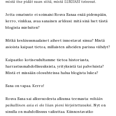
mistä itse pidät vaan siitä, mistä LUKIJASI toivovat.
Jotta omatunto ei soimaisi Rouva Sanaa enää pidempään,
kerro, vinkkaa, avaa sanainen arkkusi: mitä sinä luet tästä
blogista mieluiten?
Mitkä keskiuusmaalaiset aiheet innostavat sinua? Mistä
asioista kaipaat tietoa, millaisten aiheiden parissa viihdyt?
Kaipaatko kotiseudultamme tietoa historiasta,
harrastusmahdollisuuksista, yrityksistä tai palveluista?
Mistä et missään olosuhteissa halua blogista lukea?
Sana on vapaa. Kerro!
Rouva Sana sai alkuvuodesta alkunsa teemasta:
mikään
paikallinen asia ei ole liian pieni kirjoitettavaksi.
Nyt on
sinulla on mahdollisuus vaikuttaa. Kiinnostavatko