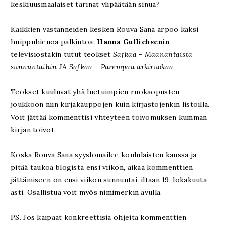
keskiuusmaalaiset tarinat ylipäätään sinua?
Kaikkien vastanneiden kesken Rouva Sana arpoo kaksi
huippuhienoa palkintoa:
Hanna Gullichsenin
televisiostakin tutut teokset
Safkaa - Maanantaista
sunnuntaihin
JA
Safkaa - Parempaa arkiruokaa
.
Teokset kuuluvat yhä luetuimpien ruokaopusten
joukkoon niin kirjakauppojen kuin kirjastojenkin listoilla.
Voit jättää kommenttisi yhteyteen toivomuksen kumman
kirjan toivot.
Koska Rouva Sana syyslomailee koululaisten kanssa ja
pitää taukoa blogista ensi viikon, aikaa kommenttien
jättämiseen on ensi viikon sunnuntai-iltaan 19. lokakuuta
asti. Osallistua voit myös nimimerkin avulla.
PS. Jos kaipaat konkreettisia ohjeita kommenttien