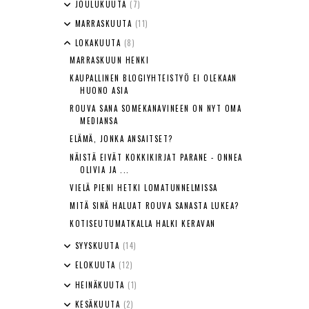
JOULUKUUTA
(7)
MARRASKUUTA
(11)
LOKAKUUTA
(8)
MARRASKUUN HENKI
KAUPALLINEN BLOGIYHTEISTYÖ EI OLEKAAN
HUONO ASIA
ROUVA SANA SOMEKANAVINEEN ON NYT OMA
MEDIANSA
ELÄMÄ, JONKA ANSAITSET?
NÄISTÄ EIVÄT KOKKIKIRJAT PARANE - ONNEA
OLIVIA JA ...
VIELÄ PIENI HETKI LOMATUNNELMISSA
MITÄ SINÄ HALUAT ROUVA SANASTA LUKEA?
KOTISEUTUMATKALLA HALKI KERAVAN
SYYSKUUTA
(14)
ELOKUUTA
(12)
HEINÄKUUTA
(1)
KESÄKUUTA
(2)