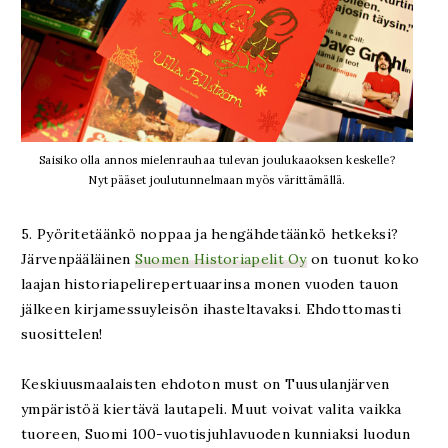
Saisiko olla annos mielenrauhaa tulevan joulukaaoksen keskelle?
Nyt pääset joulutunnelmaan myös värittämällä.
5. Pyöritetäänkö noppaa ja hengähdetäänkö hetkeksi?
Järvenpääläinen
Suomen Historiapelit Oy
on tuonut koko
laajan historiapelirepertuaarinsa monen vuoden tauon
jälkeen kirjamessuyleisön ihasteltavaksi. Ehdottomasti
suosittelen!
Keskiuusmaalaisten ehdoton must on Tuusulanjärven
ympäristöä kiertävä lautapeli. Muut voivat valita vaikka
tuoreen, Suomi 100-vuotisjuhlavuoden kunniaksi luodun