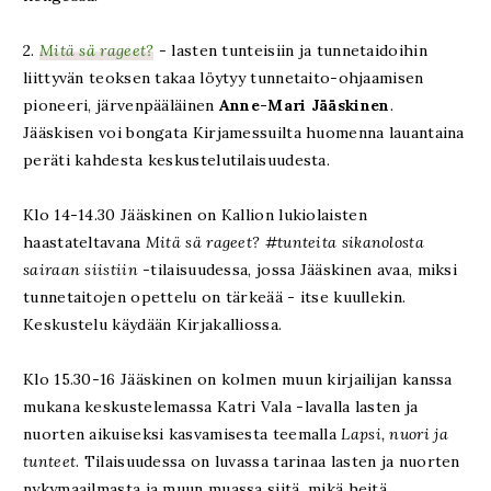
2.
Mitä sä rageet?
- lasten tunteisiin ja tunnetaidoihin
liittyvän teoksen takaa löytyy tunnetaito-ohjaamisen
pioneeri, järvenpääläinen
Anne-Mari Jääskinen
.
Jääskisen voi bongata Kirjamessuilta huomenna lauantaina
peräti kahdesta keskustelutilaisuudesta.
Klo 14-14.30 Jääskinen on Kallion lukiolaisten
haastateltavana
Mitä sä rageet? #tunteita sikanolosta
sairaan siistiin
-tilaisuudessa, jossa Jääskinen avaa, miksi
tunnetaitojen opettelu on tärkeää - itse kuullekin.
Keskustelu käydään Kirjakalliossa.
Klo 15.30-16 Jääskinen on kolmen muun kirjailijan kanssa
mukana keskustelemassa Katri Vala -lavalla lasten ja
nuorten aikuiseksi kasvamisesta teemalla
Lapsi, nuori ja
tunteet
. Tilaisuudessa on luvassa tarinaa lasten ja nuorten
nykymaailmasta ja muun muassa siitä, mikä heitä