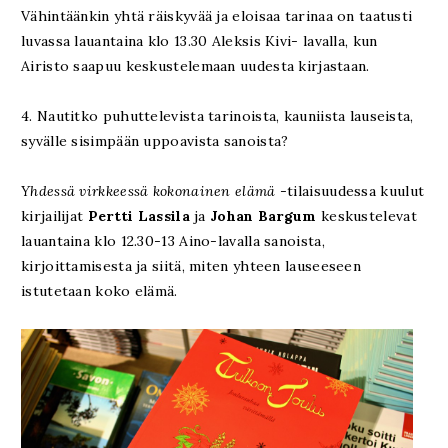
Vähintäänkin yhtä räiskyvää ja eloisaa tarinaa on taatusti
luvassa lauantaina klo 13.30 Aleksis Kivi- lavalla, kun
Airisto saapuu keskustelemaan uudesta kirjastaan.
4. Nautitko puhuttelevista tarinoista, kauniista lauseista,
syvälle sisimpään uppoavista sanoista?
Yhdessä virkkeessä kokonainen elämä
-tilaisuudessa kuulut
kirjailijat
Pertti Lassila
ja
Johan Bargum
keskustelevat
lauantaina klo 12.30-13 Aino-lavalla sanoista,
kirjoittamisesta ja siitä, miten yhteen lauseeseen
istutetaan koko elämä.