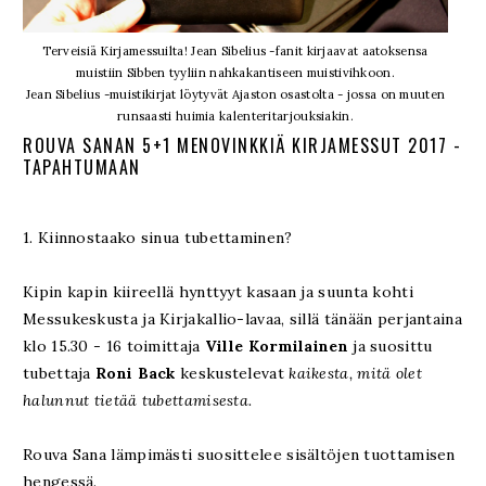
Terveisiä Kirjamessuilta! Jean Sibelius -fanit kirjaavat aatoksensa
muistiin Sibben tyyliin nahkakantiseen muistivihkoon.
Jean Sibelius -muistikirjat löytyvät Ajaston osastolta - jossa on muuten
runsaasti huimia kalenteritarjouksiakin.
ROUVA SANAN 5+1 MENOVINKKIÄ KIRJAMESSUT 2017 -
TAPAHTUMAAN
1. Kiinnostaako sinua tubettaminen?
Kipin kapin kiireellä hynttyyt kasaan ja suunta kohti
Messukeskusta ja Kirjakallio-lavaa, sillä tänään perjantaina
klo 15.30 - 16 toimittaja
Ville Kormilainen
ja suosittu
tubettaja
Roni Back
keskustelevat
kaikesta, mitä olet
halunnut tietää tubettamisesta.
Rouva Sana lämpimästi suosittelee sisältöjen tuottamisen
hengessä.