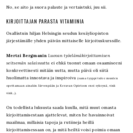
No, se aito ja suora palaute ja vertaistuki, juu sii.
KIRJOITTAJAN PARASTA VITAMIINIA
Osallistuin hiljan Helsingin seudun kesäyliopiston
järjestämälle yhden päivän mittaiselle kirjoituskurssille.
Mertzi Bergmanin
Luovan työelämäkirjoittamisen
seitsemän salaisuutta
ei ehkä tuonut omaan osaamiseeni
konkreettisesti mitään uutta, mutta päivä oli siitä
huolimatta innostava ja inspiroiva
(sama tyyppi tulee muuten
opettamaan ainakin Järvenpään ja Keravan Opistoon ensi syksynä, vink
.
vink...)
On todellista luksusta saada kuulla, mitä muut omasta
kirjoittamisestaan ajattelevat, miten he havainnoivat
maailmaa, millaisia tapoja ja rutiineja heillä
kirjoittamisessaan on, ja mitä heiltä voisi poimia omaan