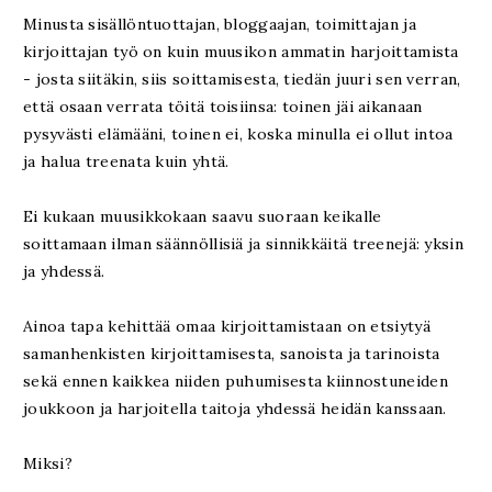
Minusta sisällöntuottajan, bloggaajan, toimittajan ja
kirjoittajan työ on kuin muusikon ammatin harjoittamista
- josta siitäkin, siis soittamisesta, tiedän juuri sen verran,
että osaan verrata töitä toisiinsa: toinen jäi aikanaan
pysyvästi elämääni, toinen ei, koska minulla ei ollut intoa
ja halua treenata kuin yhtä.
Ei kukaan muusikkokaan saavu suoraan keikalle
soittamaan ilman säännöllisiä ja sinnikkäitä treenejä: yksin
ja yhdessä.
Ainoa tapa kehittää omaa kirjoittamistaan on etsiytyä
samanhenkisten kirjoittamisesta, sanoista ja tarinoista
sekä ennen kaikkea niiden puhumisesta kiinnostuneiden
joukkoon ja harjoitella taitoja yhdessä heidän kanssaan.
Miksi?