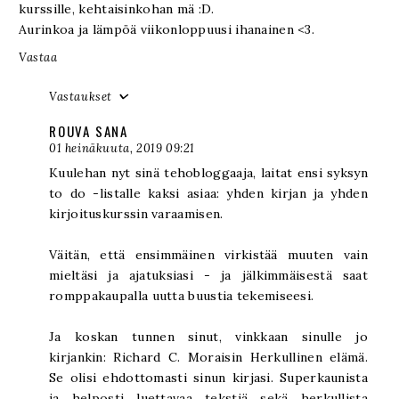
kurssille, kehtaisinkohan mä :D.
Aurinkoa ja lämpöä viikonloppuusi ihanainen <3.
Vastaa
Vastaukset
ROUVA SANA
01 heinäkuuta, 2019 09:21
Kuulehan nyt sinä tehobloggaaja, laitat ensi syksyn
to do -listalle kaksi asiaa: yhden kirjan ja yhden
kirjoituskurssin varaamisen.
Väitän, että ensimmäinen virkistää muuten vain
mieltäsi ja ajatuksiasi - ja jälkimmäisestä saat
romppakaupalla uutta buustia tekemiseesi.
Ja koskan tunnen sinut, vinkkaan sinulle jo
kirjankin: Richard C. Moraisin Herkullinen elämä.
Se olisi ehdottomasti sinun kirjasi. Superkaunista
ja helposti luettavaa tekstiä sekä herkullista