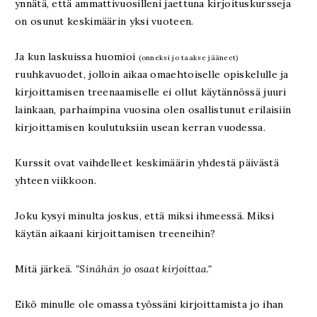
ynnätä, että ammattivuosilleni jaettuna kirjoituskursseja
on osunut keskimäärin yksi vuoteen.
Ja kun laskuissa huomioi
(onneksi jo taakse jääneet)
ruuhkavuodet, jolloin aikaa omaehtoiselle opiskelulle ja
kirjoittamisen treenaamiselle ei ollut käytännössä juuri
lainkaan, parhaimpina vuosina olen osallistunut erilaisiin
kirjoittamisen koulutuksiin usean kerran vuodessa.
Kurssit ovat vaihdelleet keskimäärin yhdestä päivästä
yhteen viikkoon.
Joku kysyi minulta joskus, että miksi ihmeessä. Miksi
käytän aikaani kirjoittamisen treeneihin?
Mitä järkeä.
"Sinähän jo osaat kirjoittaa."
Eikö minulle ole omassa työssäni kirjoittamista jo ihan