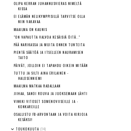
OLIPA KERRAN JUHANNUSVIERAS NIMELTÄ
KISSA
EI ELÄMÄN NELIKYMPPISILLÄ TARVITSE OLLA
NIIN VAKAVAA
MAAILMA ON KAUNIS
"ON VAPAUTTA VALVOA KESÄISIÄ ÖITÄ.."
PÄÄ NARIKASSA JA MUITA ONNEN TUNTEITA
PIENTÄ SÄÄTÖÄ JA ITSELLEEN NAURAMISEN
TAITO
PÄIVÄT, JOLLOIN EI TAPAHDU OIKEIN MITÄÄN
TUTTU JA SILTI AINA ERILAINEN -
HALOSENNIEMI
MAAILMA MATKAA RADALLAAN
JIIHAA, SANOI ROUVA JA JUOKSEMAAN LÄHTI
VINKKI VITOSET SOMENOVIISEILLE JA -
KONKAREILLE
OSALLISTU FB-ARVONTAAN JA VOITA KIRJOJA
KESÄKSI!
TOUKOKUUTA
(14)