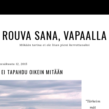
ROUVA SANA, VAPAALLA
Mikään tarina ei ole liian pieni kerrottavaksi
kesäkuuta 12, 2015
N EI TAPAHDU OIKEIN MITÄÄN
"Tärkeim
mät