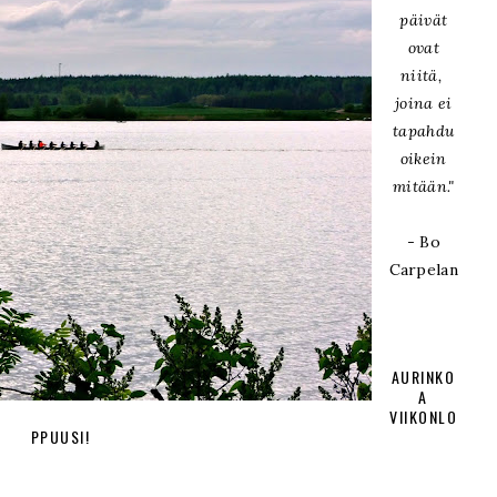
päivät
ovat
niitä,
joina ei
tapahdu
oikein
mitään."
- Bo
Carpelan
AURINKO
A
VIIKONLO
PPUUSI!