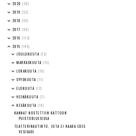
2020
(39)
2019
(53)
2018
(55)
2017
(84)
2016
(113)
2015
(145)
JOULUKUUTA
(12)
MARRASKUUTA
(15)
LOKAKUUTA
(10)
SYYSKUUTA
(11)
ELOKUUTA
(12)
HEINÄKUUTA
(7)
KESÄKUUTA
(14)
KANNAT NOSTETTIIN KATTOON
PUISTOBLUESISSA
TEATTERINAUTINTO, JOTA EI KAADA EDES
VESISADE