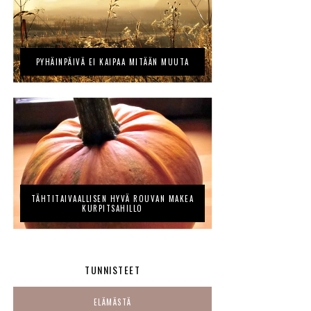
PYHÄINPÄIVÄ EI KAIPAA MITÄÄN MUUTA
TÄHTITAIVAALLISEN HYVÄ ROUVAN MAKEA
KURPITSAHILLO
TUNNISTEET
ELÄMÄSTÄ