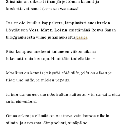
Siinähän on oikeasti ihan järjettömän kauniit ja
koskettavat sanat (
!!
kiitos taas
Vexi Salmi
)
Jos et ole kuullut kappaletta, lämpimästi suosittelen.
Löydät sen
Vesa-Matti Loirin
esittämänä Rouva Sanan
bloggauksesta viime juhannukselta
täältä
.
Biisi kumpusi mieleeni kuluneen viikon aikana
lukemattomia kertoja. Nimittäin todellakin -
Maailma on kaunis ja hyvää elää sille, jolla on aikaa ja
tilaa unelmille, ja mielen vapaus.
Ja kun aamuinen aurinko kultaa kallioita. - Ja samalla elää
vain elämäänsä.
Omaa arkea ja elämää on osattava vain katsoa oikein
silmin, ja arvostaa. Simppelisti, siinäpä se.