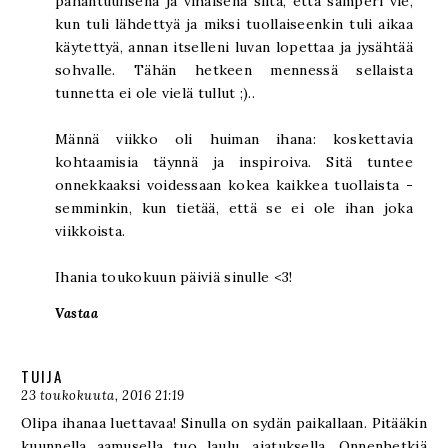
pahantuulisena ja vihaisena siitä, että samperi vie,
kun tuli lähdettyä ja miksi tuollaiseenkin tuli aikaa
käytettyä, annan itselleni luvan lopettaa ja jysähtää
sohvalle. Tähän hetkeen mennessä sellaista
tunnetta ei ole vielä tullut ;)..
Männä viikko oli huiman ihana: koskettavia
kohtaamisia täynnä ja inspiroiva. Sitä tuntee
onnekkaaksi voidessaan kokea kaikkea tuollaista -
semminkin, kun tietää, että se ei ole ihan joka
viikkoista.
Ihania toukokuun päiviä sinulle <3!
Vastaa
TUIJA
23 toukokuuta, 2016 21:19
Olipa ihanaa luettavaa! Sinulla on sydän paikallaan. Pitääkin
kuunnella aamusella tuo laulu, ajatuksella. Onnenhetkiä