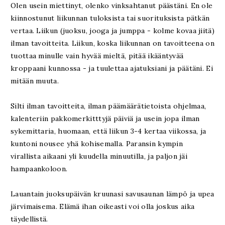
Olen usein miettinyt, olenko vinksahtanut päästäni. En ole
kiinnostunut liikunnan tuloksista tai suorituksista pätkän
vertaa. Liikun (juoksu, jooga ja jumppa - kolme kovaa jiitä)
ilman tavoitteita. Liikun, koska liikunnan on tavoitteena on
tuottaa minulle vain hyvää mieltä, pitää ikääntyvää
kroppaani kunnossa - ja tuulettaa ajatuksiani ja päätäni. Ei
mitään muuta.
Silti ilman tavoitteita, ilman päämäärätietoista ohjelmaa,
kalenteriin pakkomerkitttyjä päiviä ja usein jopa ilman
sykemittaria, huomaan, että liikun 3-4 kertaa viikossa, ja
kuntoni nousee yhä kohisemalla. Paransin kympin
virallista aikaani yli kuudella minuutilla, ja paljon jäi
hampaankoloon.
Lauantain juoksupäivän kruunasi savusaunan lämpö ja upea
järvimaisema. Elämä ihan oikeasti voi olla joskus aika
täydellistä.