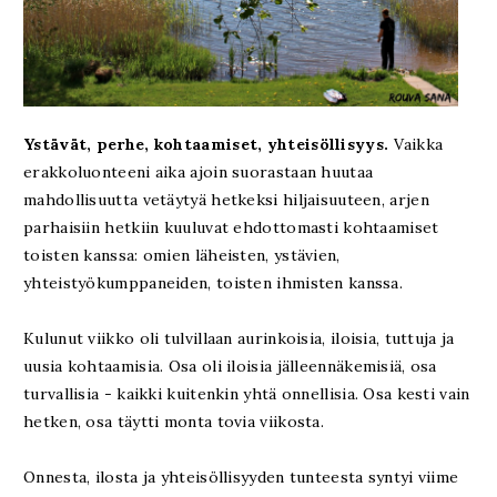
Ystävät, perhe, kohtaamiset, yhteisöllisyys.
Vaikka
erakkoluonteeni aika ajoin suorastaan huutaa
mahdollisuutta vetäytyä hetkeksi hiljaisuuteen, arjen
parhaisiin hetkiin kuuluvat ehdottomasti kohtaamiset
toisten kanssa: omien läheisten, ystävien,
yhteistyökumppaneiden, toisten ihmisten kanssa.
Kulunut viikko oli tulvillaan aurinkoisia, iloisia, tuttuja ja
uusia kohtaamisia. Osa oli iloisia jälleennäkemisiä, osa
turvallisia - kaikki kuitenkin yhtä onnellisia. Osa kesti vain
hetken, osa täytti monta tovia viikosta.
Onnesta, ilosta ja yhteisöllisyyden tunteesta syntyi viime