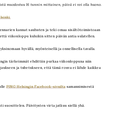
stä muodostuu 16 tunnin mittainen, päivä ei voi olla huono.
sinki.
 tennarien kannat sauhuten ja teki omaa sisältötoimistoaan
että viikonloppu kuluikin sitten päivän antia sulatellen.
yksinomaan hyvällä, myönteisellä ja onnellisella tavalla.
singin tärkeimmät ehdittiin purkaa viikonloppuna niin
ukseen ja tubetukseen, että tämä rouva ei lähde kaikkea
ulle
PING Helsingin Facebook-sivuilta
samannimisestä
suosittelen. Päivitysten virta jatkuu siellä yhä.