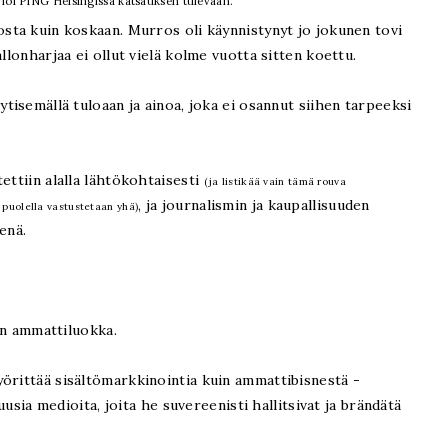
loi PING Helsingissä katsauksen tulevaan.
osta kuin koskaan. Murros oli käynnistynyt jo jokunen tovi
llonharjaa ei ollut vielä kolme vuotta sitten koettu.
ytisemällä tuloaan ja ainoa, joka ei osannut siihen tarpeeksi
ettiin alalla lähtökohtaisesti
(ja listikää vain tämä rouva
, ja journalismin ja kaupallisuuden
 puolella vastustetaan yhä)
enä.
ien ammattiluokka.
örittää sisältömarkkinointia kuin ammattibisnestä -
 uusia medioita, joita he suvereenisti hallitsivat ja brändätä