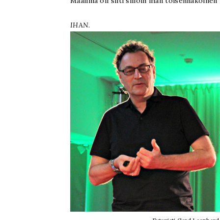
Maailma oli silti silloin ihan toisennäköinen
IHAN.