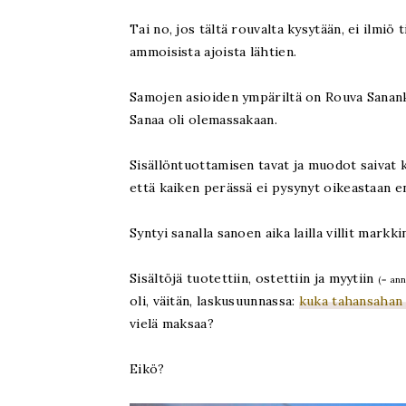
Tai no, jos tältä rouvalta kysytään, ei ilmiö 
ammoisista ajoista lähtien.
Samojen asioiden ympäriltä on Rouva Sananki
Sanaa oli olemassakaan.
Sisällöntuottamisen tavat ja muodot saivat k
että kaiken perässä ei pysynyt oikeastaan e
Syntyi sanalla sanoen aika lailla villit markki
Sisältöjä tuotettiin, ostettiin ja myytiin
(= ann
oli, väitän, laskusuunnassa:
kuka tahansahan 
vielä maksaa?
Eikö?