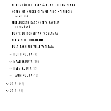
KIITOS LÄHTEE ITSENSÄ KUNNIOITTAMISESTA
KOSKA ME KAIKKI OLEMME PING HELSINGIN
ARVOISIA
SIBELIUKSEN KADONNEITA SÄVELIÄ
ETSIMÄSSÄ
TUNTEILU KOHENTAA TYÖELÄMÄÄ
KELTAINEN TOUKOKUU
TULE TAKAISIN VILLI VAELTAJA
HUHTIKUUTA
(9)
MAALISKUUTA
(10)
HELMIKUUTA
(13)
TAMMIKUUTA
(12)
2015
(145)
2014
(83)