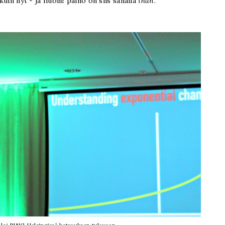
 kuin nyt - ja huom! paino on siis sanalla
ihan
.