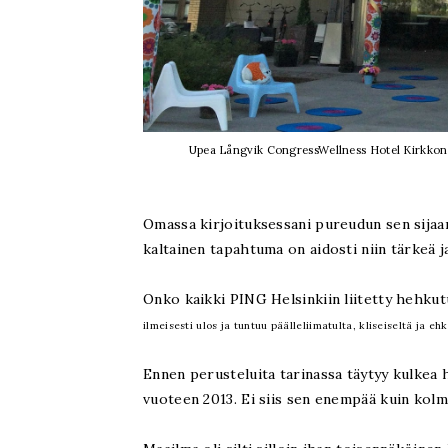
Upea Långvik CongressWellness Hotel Kirkkonumm
Omassa kirjoituksessani pureudun sen sijaa
kaltainen tapahtuma on aidosti niin tärkeä j
Onko kaikki PING Helsinkiin liitetty hehkutu
ilmeisesti ulos ja tuntuu päälleliimatulta, kliseiseltä ja eh
Ennen perusteluita tarinassa täytyy kulkea h
vuoteen 2013. Ei siis sen enempää kuin kol