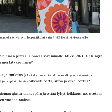
ella oli varattu loppuviikoksi vain PING Helsinki -festareille.
n hieman pintaa ja päivää syvemmälle. Miksi PING Helsingin
a merkityksellinen?
s ja tuuletus (
joka tulee monen tapahtuman ulkopuolisen korvista
oikeasti totta, aitoa ja oikeutettua?
kä jopa epäaidoltakin)
ieman ajassa taaksepäin ja ottaa lyhyt leikkaus, no, otetaan
men vuoden taakse.