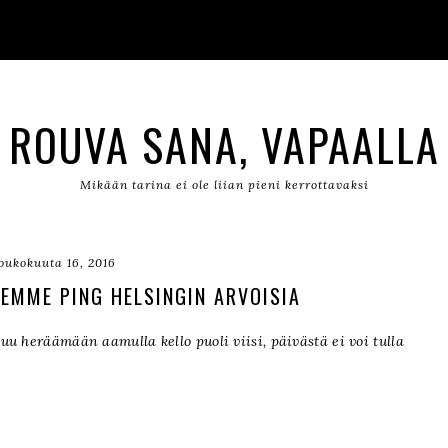
ROUVA SANA, VAPAALLA
Mikään tarina ei ole liian pieni kerrottavaksi
oukokuuta 16, 2016
LEMME PING HELSINGIN ARVOISIA
uu heräämään aamulla kello puoli viisi, päivästä ei voi tulla