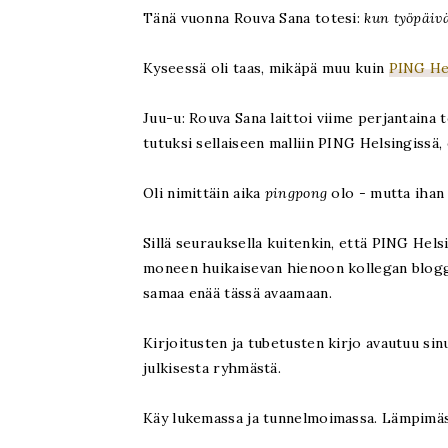
Tänä vuonna Rouva Sana totesi:
kun työpäivä
Kyseessä oli taas, mikäpä muu kuin
PING Hel
Juu-u: Rouva Sana laittoi viime perjantaina
tutuksi sellaiseen malliin PING Helsingissä, 
Oli nimittäin aika
pingpong
olo - mutta ihan 
Sillä seurauksella kuitenkin, että PING Hel
moneen huikaisevan hienoon kollegan blogga
samaa enää tässä avaamaan.
Kirjoitusten ja tubetusten kirjo avautuu sin
julkisesta ryhmästä.
Käy lukemassa ja tunnelmoimassa. Lämpimästi 