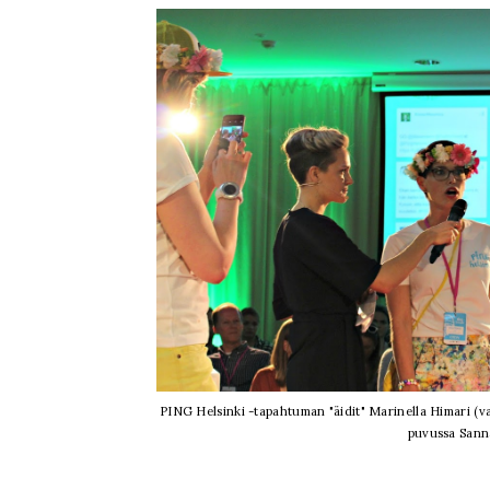
PING Helsinki -tapahtuman "äidit" Marinella Himari (va
puvussa Sann