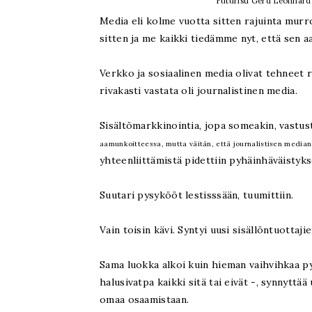
Futuristi Gerd Leonhard 
Media eli kolme vuotta sitten rajuinta murr
sitten ja me kaikki tiedämme nyt, että sen aa
Verkko ja sosiaalinen media olivat tehneet r
rivakasti vastata oli journalistinen media.
Sisältömarkkinointia, jopa someakin, vastust
aamunkoitteessa, mutta väitän, että journalistisen median
yhteenliittämistä pidettiin pyhäinhäväistyks
Suutari pysykööt lestisssään, tuumittiin.
Vain toisin kävi. Syntyi uusi sisällöntuottaj
Sama luokka alkoi kuin hieman vaihvihkaa py
halusivatpa kaikki sitä tai eivät -, synnyttää
omaa osaamistaan.