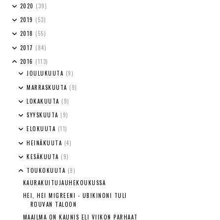
2020
(39)
2019
(53)
2018
(55)
2017
(84)
2016
(113)
JOULUKUUTA
(9)
MARRASKUUTA
(9)
LOKAKUUTA
(9)
SYYSKUUTA
(9)
ELOKUUTA
(11)
HEINÄKUUTA
(4)
KESÄKUUTA
(9)
TOUKOKUUTA
(9)
KAURAKUITUJAUHEKOUKUSSA
HEI, HEI MIGREENI - UBIKINONI TULI
ROUVAN TALOON
MAAILMA ON KAUNIS ELI VIIKON PARHAAT