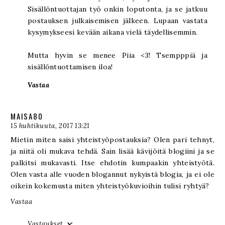
Sisällöntuottajan työ onkin loputonta, ja se jatkuu
postauksen julkaisemisen jälkeen. Lupaan vastata
kysymykseesi kevään aikana vielä täydellisemmin.
Mutta hyvin se menee Piia <3! Tsempppiä ja
sisällöntuottamisen iloa!
Vastaa
MAISA80
15 huhtikuuta, 2017 13:21
Mietin miten saisi yhteistyöpostauksia? Olen pari tehnyt,
ja niitä oli mukava tehdä. Sain lisää kävijöitä blogiini ja se
palkitsi mukavasti. Itse ehdotin kumpaakin yhteistyötä.
Olen vasta alle vuoden blogannut nykyistä blogia, ja ei ole
oikein kokemusta miten yhteistyökuvioihin tulisi ryhtyä?
Vastaa
Vastaukset