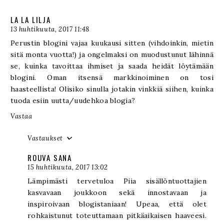
LA LA LILJA
13 huhtikuuta, 2017 11:48
Perustin blogini vajaa kuukausi sitten (vihdoinkin, mietin
sitä monta vuotta!) ja ongelmaksi on muodustunut lähinnä
se, kuinka tavoittaa ihmiset ja saada heidät löytämään
blogini. Oman itsensä markkinoiminen on tosi
haasteellista! Olisiko sinulla jotakin vinkkiä siihen, kuinka
tuoda esiin uutta/uudehkoa blogia?
Vastaa
Vastaukset
ROUVA SANA
15 huhtikuuta, 2017 13:02
Lämpimästi tervetuloa Piia sisällöntuottajien
kasvavaan joukkoon sekä innostavaan ja
inspiroivaan blogistaniaan! Upeaa, että olet
rohkaistunut toteuttamaan pitkäaikaisen haaveesi.