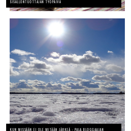
SISÄLLÖNTUOTTAJAN TYÖPÄIVÄ
KUN MISSÄÄN EI OLE MITÄÄN JÄRKEÄ - PALA BLOGGAAJAN