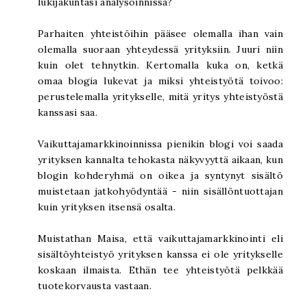
lukijakuntasi analysoinnissa?
Parhaiten yhteistöihin pääsee olemalla ihan vain
olemalla suoraan yhteydessä yrityksiin. Juuri niin
kuin olet tehnytkin. Kertomalla kuka on, ketkä
omaa blogia lukevat ja miksi yhteistyötä toivoo:
perustelemalla yritykselle, mitä yritys yhteistyöstä
kanssasi saa.
Vaikuttajamarkkinoinnissa pienikin blogi voi saada
yrityksen kannalta tehokasta näkyvyyttä aikaan, kun
blogin kohderyhmä on oikea ja syntynyt sisältö
muistetaan jatkohyödyntää - niin sisällöntuottajan
kuin yrityksen itsensä osalta.
Muistathan Maisa, että vaikuttajamarkkinointi eli
sisältöyhteistyö yrityksen kanssa ei ole yritykselle
koskaan ilmaista. Ethän tee yhteistyötä pelkkää
tuotekorvausta vastaan.