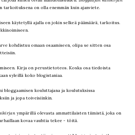
i tarjoaa siihen oivan mahdollisuuden.
Bloggaajan käsikirjan
ogin tarkoituksena on olla enemmän kuin ajanviete.
een käytetyllä ajalla on jokin selkeä päämäärä, tarkoitus.
rkkinoimiseen.
arve kohdistuu omaan osaamiseen, olipa se sitten osa
tteisiin.
miseen. Kirja on perustietoteos. Koska osa tiedoista
aan syleillä koko blogistaniaa.
i bloggaamisen kouluttajana ja koulutuksissa
siin ja jopa toiveisiinkin.
sikirjan
ympärillä olevasta ammattilaisten tiimistä, joka on
arhaillaan kovaa vauhtia tekee - töitä.