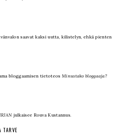
päivänvalon saavat kaksi uutta, kilistelyn, ehkä pienten
ttama bloggaamisen tietoteos
Minustako bloggaaja?
IRJAN
julkaisee Rouva Kustannus.
A TARVE