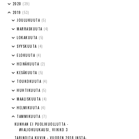
2020
(39)
2019
(53)
JOULUKUUTA
(5)
MARRASKUUTA
(4)
LOKAKUUTA
(5)
SYYSKUUTA
(4)
ELOKUUTA
(4)
HEINÄKUUTA
(2)
KESÄKUUTA
(5)
TOUKOKUUTA
(4)
HUHTIKUUTA
(5)
MAALISKUUTA
(4)
HELMIKUUTA
(4)
TAMMIKUUTA
(7)
KUNHAN EI PUOLIKUOLLUTTA -
#VALIOKUUKAUSI, VIIKKO 3
TARINOITA KUVIN - VUODEN 2018 INSTA-