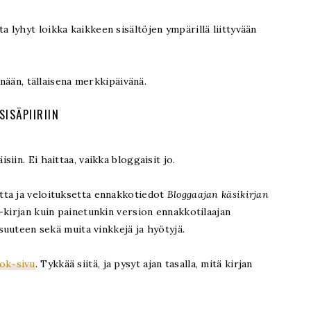
lyhyt loikka kaikkeen sisältöjen ympärillä liittyvään
änään, tällaisena merkkipäivänä.
SISÄPIIRIIN
äisiin. Ei haittaa, vaikka bloggaisit jo.
tta ja veloituksetta ennakkotiedot
Bloggaajan käsikirjan
-kirjan kuin painetunkin version ennakkotilaajan
isuuteen sekä muita vinkkejä ja hyötyjä.
ok-sivu
. Tykkää siitä, ja pysyt ajan tasalla, mitä kirjan