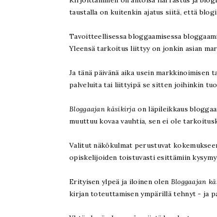
Kirjoittaminen on antoisa harrastus ja blog
taustalla on kuitenkin ajatus siitä, että bl
Tavoitteellisessa bloggaamisessa bloggaamis
Yleensä tarkoitus liittyy on jonkin asian ma
Ja tänä päivänä aika usein markkinoimisen t
palveluita tai liittyipä se sitten joihinkin tuo
Bloggaajan käsikirja
on läpileikkaus bloggaa
muuttuu kovaa vauhtia, sen ei ole tarkoitusk
Valitut näkökulmat perustuvat kokemukseen
opiskelijoiden toistuvasti esittämiin kysymyk
Erityisen ylpeä ja iloinen olen
Bloggaajan kä
kirjan toteuttamisen ympärillä tehnyt - ja p