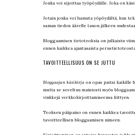
Jonka voi sijoittaa työpöydälle. Joka on käs
Jotain jonka voi hamuta yöpöydältä, kun teke
saman tiedon äärelle tauon jälkeen uudesta
Bloggaamisen tietoteoksia on julkaistu vii
ennen kaikkea ajantasaista perustietoteosta
TAVOITTEELLISUUS ON SE JUTTU
Bloggaajan käsikirja
on opas paitsi kaikille 
mutta se soveltuu mainiosti myös bloggaamist
vinkkejä verkkokirjoittamiseensa liittyen.
Teoksen pääpaino on ennen kaikkea tavoitte
tavoitteellisen bloggaamisen nimeen.