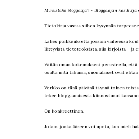
Minustako bloggaaja? - Bloggaajan käsikirja
Tietokirja vastaa siihen kysynnän tarpeese
Lähes poikkeuksetta jossain vaiheessa koulu
liittyvistä tietoteoksista, siis kirjoista - ja e
Väitän oman kokemukseni perusteella, että s
osalta mitä tahansa, suomalaiset ovat ehtaa
Verkko on tänä päivänä täynnä toinen toista
tekee bloggaamisesta kiinnostunut kansanosa:
On konkreettinen.
Jotain, jonka ääreen voi upota, kun mieli ha