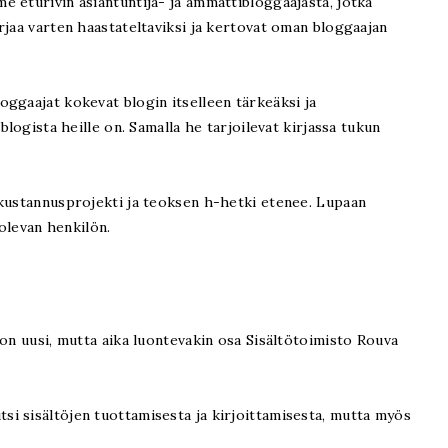
 eturivin asiantuntija- ja ammattibloggaajasta, jotka
rjaa varten haastateltaviksi ja kertovat oman bloggaajan
ggaajat kokevat blogin itselleen tärkeäksi ja
blogista heille on. Samalla he tarjoilevat kirjassa tukun
 kustannusprojekti ja teoksen h-hetki etenee. Lupaan
 olevan henkilön.
 on uusi, mutta aika luontevakin osa Sisältötoimisto Rouva
i sisältöjen tuottamisesta ja kirjoittamisesta, mutta myös