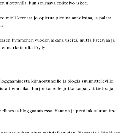
ien ulottuvilla, kun seuraava epätoivo iskee.
e mieli kerrata jo opittua pieninä annoksina, ja palata
an.
meisen kymmenen vuoden aikana useita, mutta kattavaa ja
 ei markkinoilta löydy.
bloggaamisesta kiinnostuneille ja blogia suunnitteleville,
a tovin aikaa harjoittaneille, jotka kaipaavat tietoa ja
ellisessa bloggaamisessa. Vannon ja peräänkuulutan itse