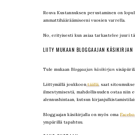
Rouva Kustannuksen perustaminen on lopulta 
ammattihääräämiseeni vuosien varrella.
No, erityisesti kun asiaa tarkastelee juuri t
LIITY MUKAAN BLOGGAAJAN KÄSIKIRJAN 
Tule mukaan
Bloggaajan käsikirjan
sisäpiiril
Liittymällä joukkoon
täällä
, saat sitoumukse
ilmestymisestä, mahdollisuuden ostaa niin e
alennushintaan, kutsun kirjanjulkistamistila
Bloggaajan käsikirjalla on myös oma
Facebo
ympärillä tapahtuu.