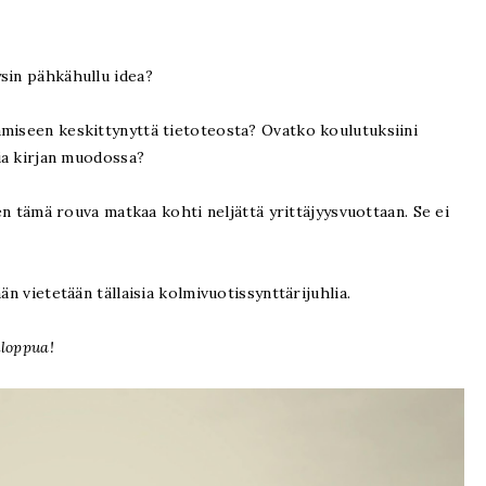
sin pähkähullu idea?
amiseen keskittynyttä tietoteosta? Ovatko koulutuksiini
pia kirjan muodossa?
ien tämä rouva matkaa kohti neljättä yrittäjyysvuottaan. Se ei
än vietetään tällaisia kolmivuotissynttärijuhlia.
nloppua!