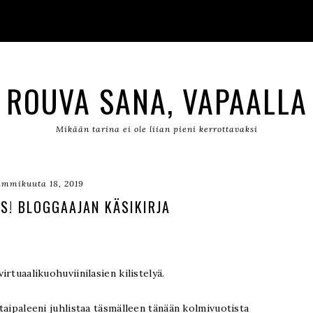
ROUVA SANA, VAPAALLA
Mikään tarina ei ole liian pieni kerrottavaksi
ammikuuta 18, 2019
S! BLOGGAAJAN KÄSIKIRJA
irtuaalikuohuviinilasien kilistelyä.
 taipaleeni juhlistaa täsmälleen tänään kolmivuotista