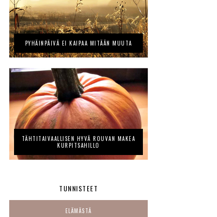
PYHÄINPÄIVÄ EI KAIPAA MITÄÄN MUUTA
TÄHTITAIVAALLISEN HYVÄ ROUVAN MAKEA
KURPITSAHILLO
TUNNISTEET
ELÄMÄSTÄ