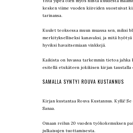
Yhtä ylpeä olen myös niistä kuudesta maamme
kesken viime vuoden kiireiden suostuivat ki
tarinansa.
Kuulet teoksessa muun muassa sen, miksi blo
merkitykselliseksi kanavaksi, ja mitä hyötyä 
hyviksi havaitsemiaan vinkkejä.
Kaikista on luvassa tarkemmin tietoa jahka
esitellä etukäteen jokikisen kirjan taustalla
SAMALLA SYNTYI ROUVA KUSTANNUS
Kirjan kustantaa Rouva Kustannus. Kyllä! Se
Sanaa.
Omaan reilun 20 vuoden työkokemuksen paits
julkaisujen tuottamisesta.