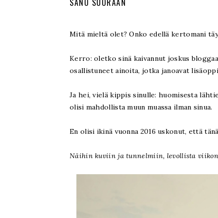
SANO SUORAAN
Mitä mieltä olet? Onko edellä kertomani täy
Kerro: oletko sinä kaivannut joskus blogga
osallistuneet ainoita, jotka janoavat lisäop
Ja hei, vielä kippis sinulle: huomisesta läht
olisi mahdollista muun muassa ilman sinua.
En olisi ikinä vuonna 2016 uskonut, että tänä
Näihin kuviin ja tunnelmiin, levollista viiko