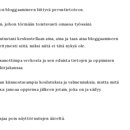
on bloggaamiseen liittyvä perustietoteos.
en, johon törmään toistuvasti omassa työssäni.
tustani keskustellaan aina, aina ja taas aina bloggaamiseen
rityisesti siitä, miksi niitä ei tätä nykyä ole.
anottiinpa verkosta ja sen eduista tietojen ja oppimisen
 kirjakansaa.
an kiinnostavampia koulutuksia ja valmennuksia, mutta mitä
 janoaa oppiensa jälkeen jotain, joka on ja säilyy.
lajaa pois näyttöruutujen ääreltä.