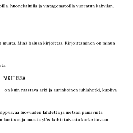
illa, huonekaluilla ja vintagematoilla vuoratun kahvilan,
n muuta. Minä haluan kirjoittaa. Kirjoittaminen on minun
sta.
A PAKETISSA
 on kuin raastava arki ja aurinkoinen juhlahetki, kupliva
ulppuavaa luovuuden lähdettä ja metsän painavinta
en kantoon ja maasta ylös kohti taivasta kurkottavaan