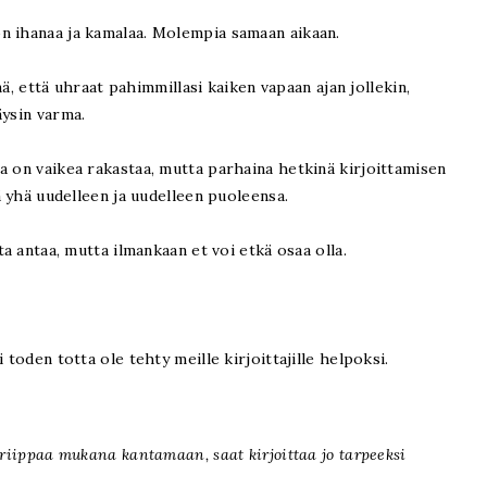
n ihanaa ja kamalaa. Molempia samaan aikaan.
inä, että uhraat pahimmillasi kaiken vapaan ajan jollekin,
äysin varma.
a on vaikea rakastaa, mutta parhaina hetkinä kirjoittamisen
ää yhä uudelleen ja uudelleen puoleensa.
ta antaa, mutta ilmankaan et voi etkä osaa olla.
 toden totta ole tehty meille kirjoittajille helpoksi.
 riippaa mukana kantamaan, saat kirjoittaa jo tarpeeksi