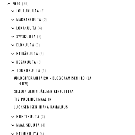
2020
(39)
JOULUKUUTA
(3)
MARRASKUUTA
(2)
LOKAKUUTA
(4)
SYYSKUUTA
(2)
ELOKUUTA
(3)
HEINÄKUUTA
(3)
KESÄKUUTA
(3)
TOUKOKUUTA
(4)
#BLOGIPERJANTAI20 - BLOGGAAMISEN ILO (JA
FLOW)
SILLOIN ALOIN JÄLLEEN KIRJOITTAA
TIE PUOLINORMAALIIN
JUOKSEMISEN IHANA KAMALUUS
HUHTIKUUTA
(3)
MAALISKUUTA
(4)
HELMIKUUTA
(4)