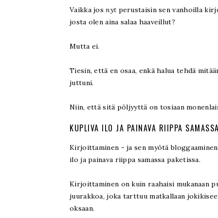
Vaikka jos
nyt
perustaisin sen vanhoilla kirjo
josta olen aina salaa haaveillut?
Mutta ei.
Tiesin, että en osaa, enkä halua tehdä mitää
juttuni.
Niin, että sitä pöljyyttä on tosiaan monenlai
KUPLIVA ILO JA PAINAVA RIIPPA SAMASS
Kirjoittaminen - ja sen myötä bloggaaminen -
ilo ja painava riippa samassa paketissa.
Kirjoittaminen on kuin raahaisi mukanaan p
juurakkoa, joka tarttuu matkallaan jokikise
oksaan.