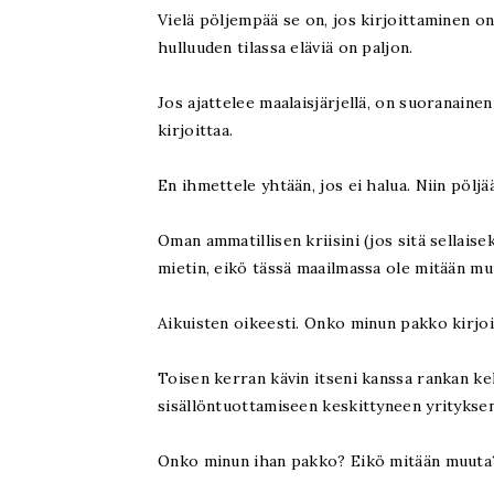
Vielä pöljempää se on, jos kirjoittaminen 
hulluuden tilassa eläviä on paljon.
Jos ajattelee maalaisjärjellä, on suoranaine
kirjoittaa.
En ihmettele yhtään, jos ei halua. Niin pöljä
Oman ammatillisen kriisini (jos sitä sellais
mietin, eikö tässä maailmassa ole mitään muu
Aikuisten oikeesti. Onko minun pakko kirjoi
Toisen kerran kävin itseni kanssa rankan ke
sisällöntuottamiseen keskittyneen yritykse
Onko minun ihan pakko? Eikö mitään muut