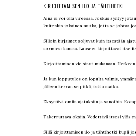
KIRJOITTAMISEN ILO JA TÄHTIHETKI
Aina ei voi olla vireessä. Joskus syntyy jotai
kuitenkin jokainen mutka, jotta se johtaa j
Silloin kirjaimet soljuvat kuin itsestään aja
sormiesi kanssa. Lauseet kirjoittavat itse i
Kirjoittaminen vie sinut mukanaan. Hetkeen ei
Ja kun lopputulos on lopulta valmis, ymmärrä
jälleen kerran se pitkä, tuttu matka.
Eksyttävä omiin ajatuksiin ja sanoihin. Kom
Takerruttava oksiin. Vedettävä itsesi ylös 
Sillä kirjoittamisen ilo ja tähtihetki kupli jo