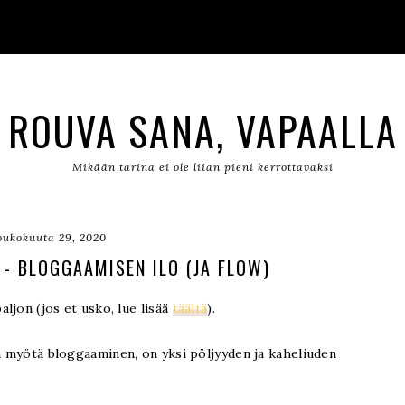
ROUVA SANA, VAPAALLA
Mikään tarina ei ole liian pieni kerrottavaksi
oukokuuta 29, 2020
 - BLOGGAAMISEN ILO (JA FLOW)
aljon (jos et usko, lue lisää
täältä
).
en myötä bloggaaminen, on yksi pöljyyden ja kaheliuden