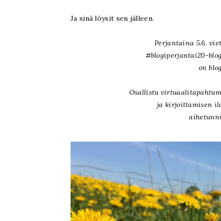
Ja sinä löysit sen jälleen.
Perjantaina 5.6. vie
#blogiperjantai20-blo
on
blo
Osallistu virtuaalitapaht
ja
kirjoittamisen il
aihetunni