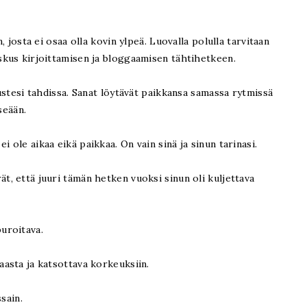
n, josta ei osaa olla kovin ylpeä. Luovalla polulla tarvitaan
oskus kirjoittamisen ja bloggaamisen tähtihetkeen.
tustesi tahdissa. Sanat löytävät paikkansa samassa rytmissä
tseään.
 ole aikaa eikä paikkaa. On vain sinä ja sinun tarinasi.
t, että juuri tämän hetken vuoksi sinun oli kuljettava
puroitava.
maasta ja katsottava korkeuksiin.
ssain.