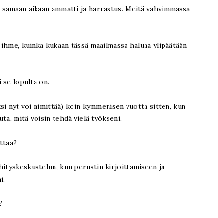
on samaan aikaan ammatti ja harrastus. Meitä vahvimmassa
n ihme, kuinka kukaan tässä maailmassa haluaa ylipäätään
ä se lopulta on.
eksi nyt voi nimittää) koin kymmenisen vuotta sitten, kun
ta, mitä voisin tehdä vielä työkseni.
ttaa?
hityskeskustelun, kun perustin kirjoittamiseen ja
ni.
a?