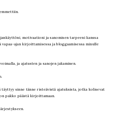
hemmettiin.
 ajankäyttöni, motivaationi ja sanomisen tarpeeni kanssa
sä vapaa-ajan kirjoittamisessa ja bloggaamisessa minulle
voimalla, ja ajatusten ja sanojen jakaminen.
n.
täyttyy sinne tänne risteävistä ajatuksista, jotka kolisevat
tä on pakko päästä kirjoittamaan.
järjestykseen.