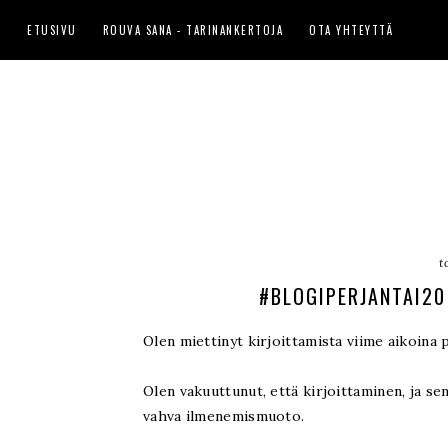
ETUSIVU
ROUVA SANA - TARINANKERTOJA
OTA YHTEYTTÄ
t
#BLOGIPERJANTAI20
Olen miettinyt kirjoittamista viime aikoina p
Olen vakuuttunut, että kirjoittaminen, ja s
vahva ilmenemismuoto.