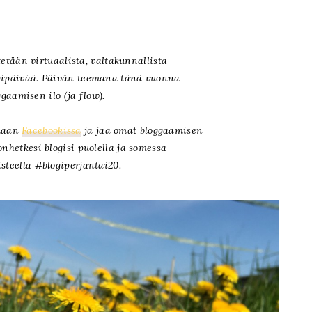
tetään virtuaalista, valtakunnallista
gipäivää.
Päivän teemana tänä vuonna
ggaamisen ilo (ja flow).
umaan
Facebookissa
ja jaa omat bloggaamisen
onhetkesi blogisi puolella ja somessa
steella #blogiperjantai20.