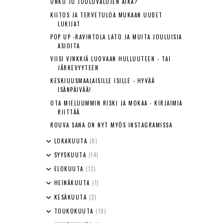
ONKO JO JOULUVALOJEN AIKA?
KIITOS JA TERVETULOA MUKAAN UUDET
LUKIJAT
POP UP -RAVINTOLA LATO JA MUITA JOULUISIA
ASIOITA
VIISI VINKKIÄ LUOVAAN HULLUUTEEN - TAI
JÄRKEVYYTEEN
KESKIUUSMAALAISILLE ISILLE - HYVÄÄ
ISÄNPÄIVÄÄ!
OTA MIELUUMMIN RISKI JA MOKAA - KIRJAIMIA
RIITTÄÄ
ROUVA SANA ON NYT MYÖS INSTAGRAMISSA
LOKAKUUTA
(8)
SYYSKUUTA
(14)
ELOKUUTA
(12)
HEINÄKUUTA
(1)
KESÄKUUTA
(2)
TOUKOKUUTA
(10)