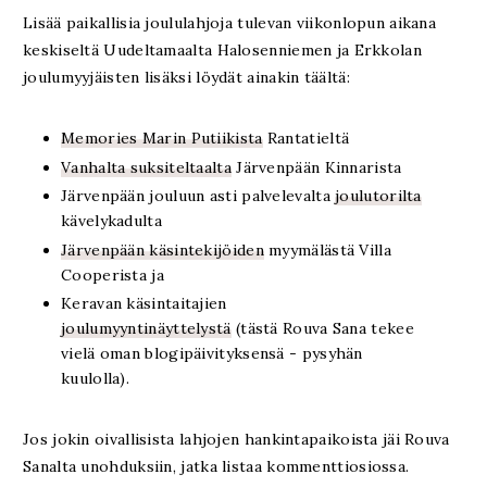
Lisää paikallisia joululahjoja tulevan viikonlopun aikana
keskiseltä Uudeltamaalta Halosenniemen ja Erkkolan
joulumyyjäisten lisäksi löydät ainakin täältä:
Memories Marin Putiikista
Rantatieltä
Vanhalta suksiteltaalta
Järvenpään Kinnarista
Järvenpään jouluun asti palvelevalta
joulutorilta
kävelykadulta
Järvenpään käsintekijöiden
myymälästä Villa
Cooperista ja
Keravan käsintaitajien
joulumyyntinäyttelystä
(tästä Rouva Sana tekee
vielä oman blogipäivityksensä - pysyhän
kuulolla).
Jos jokin oivallisista lahjojen hankintapaikoista jäi Rouva
Sanalta unohduksiin, jatka listaa kommenttiosiossa.