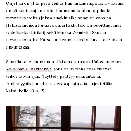
Ohjelma on yhtä perinteikäs kuin aikaisempinakin vuosina:
on kättentaitajien töitä, Tuomalan koulun oppilaiden
myyntituotteita (joista ainakin aikaisempina vuosina
Halosenniemeä kuvaava piparkakkutalo on osoittautunut
todelliseksi hitiksi) sekä Martta Wendelin Seuran
myyntituotteita. Katso tarkemmat tiedot kuvaa edeltävän
linkin takaa.
Samalla on erinomainen tilaisuus tutustua Halosenniemen
Yö ja päivä -näyttelyyn
, joka on avoinna enää tulevan
viikonlopun ajan. Näyttely päättyy sunnuntaina.
Joulumyyjäisten aikaan yleisöopastuksia järjestetään
kaksi: kello 13 ja 15.