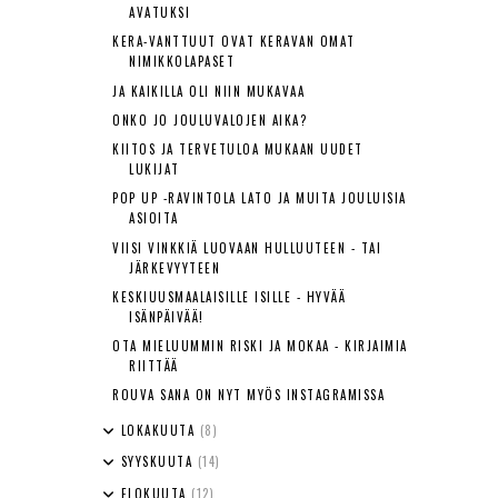
AVATUKSI
KERA-VANTTUUT OVAT KERAVAN OMAT
NIMIKKOLAPASET
JA KAIKILLA OLI NIIN MUKAVAA
ONKO JO JOULUVALOJEN AIKA?
KIITOS JA TERVETULOA MUKAAN UUDET
LUKIJAT
POP UP -RAVINTOLA LATO JA MUITA JOULUISIA
ASIOITA
VIISI VINKKIÄ LUOVAAN HULLUUTEEN - TAI
JÄRKEVYYTEEN
KESKIUUSMAALAISILLE ISILLE - HYVÄÄ
ISÄNPÄIVÄÄ!
OTA MIELUUMMIN RISKI JA MOKAA - KIRJAIMIA
RIITTÄÄ
ROUVA SANA ON NYT MYÖS INSTAGRAMISSA
LOKAKUUTA
(8)
SYYSKUUTA
(14)
ELOKUUTA
(12)