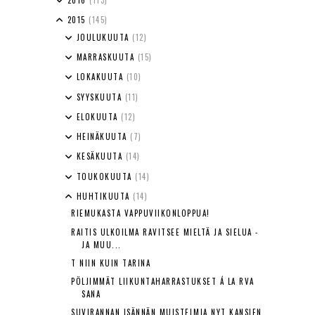
2016
(113)
2015
(145)
JOULUKUUTA
(12)
MARRASKUUTA
(15)
LOKAKUUTA
(10)
SYYSKUUTA
(11)
ELOKUUTA
(12)
HEINÄKUUTA
(7)
KESÄKUUTA
(14)
TOUKOKUUTA
(14)
HUHTIKUUTA
(14)
RIEMUKASTA VAPPUVIIKONLOPPUA!
RAITIS ULKOILMA RAVITSEE MIELTÄ JA SIELUA -
JA MUU...
T NIIN KUIN TARINA
PÖLJIMMÄT LIIKUNTAHARRASTUKSET Á LA RVA
SANA
SUVIRANNAN ISÄNNÄN MUISTELMIA NYT KANSIEN