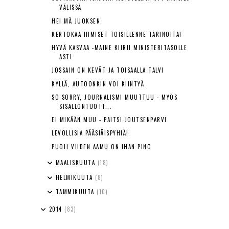
VÄLISSÄ
HEI MÄ JUOKSEN
KERTOKAA IHMISET TOISILLENNE TARINOITA!
HYVÄ KASVAA -MAINE KIIRII MINISTERITASOLLE
ASTI
JOSSAIN ON KEVÄT JA TOISAALLA TALVI
KYLLÄ, AUTOONKIN VOI KIINTYÄ
SO SORRY, JOURNALISMI MUUTTUU - MYÖS
SISÄLLÖNTUOTT...
EI MIKÄÄN MUU - PAITSI JOUTSENPARVI
LEVOLLISIA PÄÄSIÄISPYHIÄ!
PUOLI VIIDEN AAMU ON IHAN PING
MAALISKUUTA
(18)
HELMIKUUTA
(8)
TAMMIKUUTA
(10)
2014
(83)