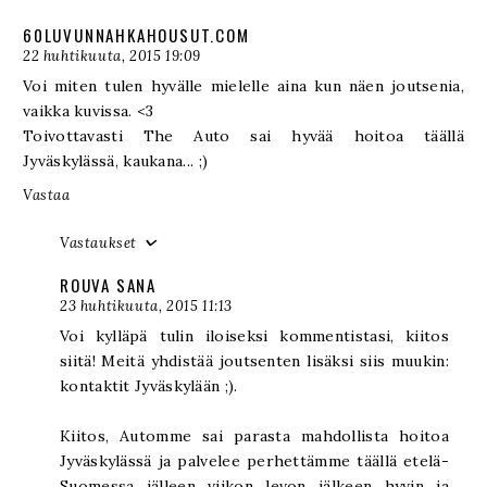
60LUVUNNAHKAHOUSUT.COM
22 huhtikuuta, 2015 19:09
Voi miten tulen hyvälle mielelle aina kun näen joutsenia,
vaikka kuvissa. <3
Toivottavasti The Auto sai hyvää hoitoa täällä
Jyväskylässä, kaukana... ;)
Vastaa
Vastaukset
ROUVA SANA
23 huhtikuuta, 2015 11:13
Voi kylläpä tulin iloiseksi kommentistasi, kiitos
siitä! Meitä yhdistää joutsenten lisäksi siis muukin:
kontaktit Jyväskylään ;).
Kiitos, Automme sai parasta mahdollista hoitoa
Jyväskylässä ja palvelee perhettämme täällä etelä-
Suomessa jälleen viikon levon jälkeen hyvin ja