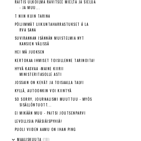
RAITIS ULKOILMA RAVITSEE MIELTÄ JA SIELUA
- JA MUU...
T NIIN KUIN TARINA
PÖLJIMMÄT LIIKUNTAHARRASTUKSET Á LA
RVA SANA
SUVIRANNAN ISÄNNÄN MUISTELMIA NYT
KANSIEN VÄLISSÄ
HEI MÄ JUOKSEN
KERTOKAA IHMISET TOISILLENNE TARINOITA!
HYVÄ KASVAA -MAINE KIIRII
MINISTERITASOLLE ASTI
JOSSAIN ON KEVÄT JA TOISAALLA TALVI
KYLLÄ, AUTOONKIN VOI KIINTYÄ
SO SORRY, JOURNALISMI MUUTTUU - MYÖS
SISÄLLÖNTUOTT...
EI MIKÄÄN MUU - PAITSI JOUTSENPARVI
LEVOLLISIA PÄÄSIÄISPYHIÄ!
PUOLI VIIDEN AAMU ON IHAN PING
MAALISKUUTA
(18)