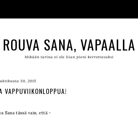
ROUVA SANA, VAPAALLA
Mikään tarina ei ole liian pieni kerrottavaksi
uhtikuuta 30, 2015
A VAPPUVIIKONLOPPUA!
va Sana tässä vain, että -