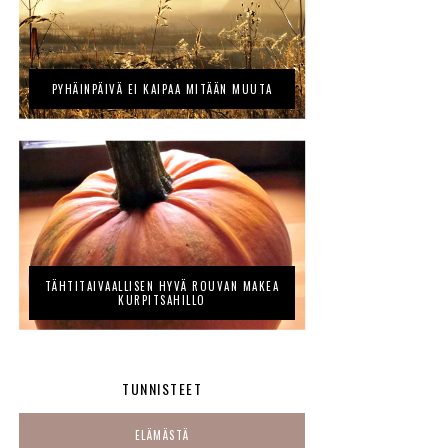
PYHÄINPÄIVÄ EI KAIPAA MITÄÄN MUUTA
TÄHTITAIVAALLISEN HYVÄ ROUVAN MAKEA
KURPITSAHILLO
TUNNISTEET
ELÄMÄSTÄ