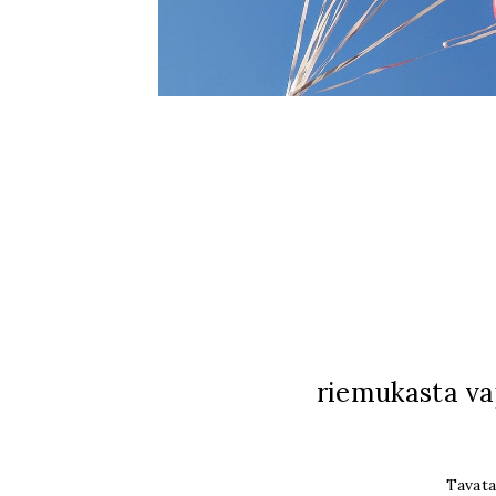
riemukasta vap
Tavataa