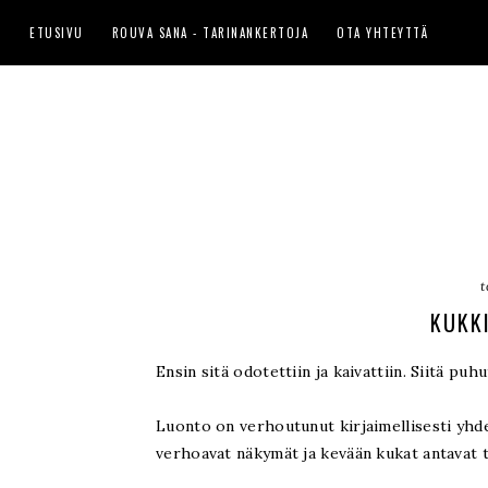
ETUSIVU
ROUVA SANA - TARINANKERTOJA
OTA YHTEYTTÄ
t
KUKK
Ensin sitä odotettiin ja kaivattiin. Siitä puhut
Luonto on verhoutunut kirjaimellisesti yhde
verhoavat näkymät ja kevään kukat antavat toi