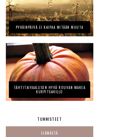
PYHÄINPÄIVÄ EI KAIPAA MITÄÄN MUUTA
TÄHTITAIVAALLISEN HYVÄ ROUVAN MAKEA
KURPITSAHILLO
TUNNISTEET
ELÄMÄSTÄ