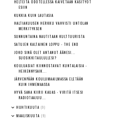
HELTEITÄ ODOTELLESSA KAIVETAAN KÄSITYÖT
ESIIN
KUKKIA KUIN LAUTASIA
HALTIAKUUSEN HERKKU VAHVISTI UNTOLAN
MERKITYKSEN
SUNNUNTAINA NAUTITAAN KULTTUURISTA
SATUJEN KALTAINEN LOPPU - THE END
JOKO SINÄ OLET ANTANUT ÄÄNESI...
SUOSIKKITAULULLESI?
KOULUASIAT KIINNOSTAVAT KUNTALAISIA -
HEIKENNYSAIK...
JÄRVENPÄÄN KOULUMAAILMASSA ELETÄÄN
KUIN IHMEMAASSA
HYVÄ SANA KIIRII KAUAS - VIRITÄ ITSESI
RADIOTAAJUU...
HUHTIKUUTA
(9)
MAALISKUUTA
(9)