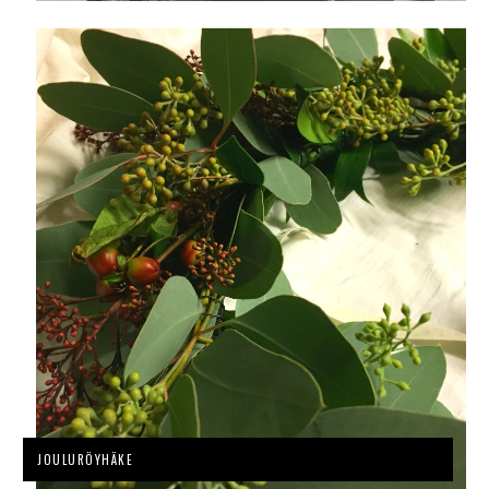
JOULURÖYHÄKE