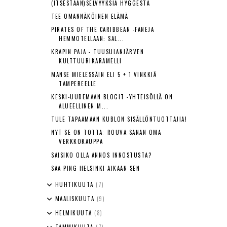
(ITSESTÄÄN)SELVYYKSIÄ HYGGESTÄ
TEE OMANNÄKÖINEN ELÄMÄ
PIRATES OF THE CARIBBEAN -FANEJA
HEMMOTELLAAN: SAL...
KRAPIN PAJA - TUUSULANJÄRVEN
KULTTUURIKARAMELLI
MANSE MIELESSÄIN ELI 5 + 1 VINKKIÄ
TAMPEREELLE
KESKI-UUDEMAAN BLOGIT -YHTEISÖLLÄ ON
ALUEELLINEN M...
TULE TAPAAMAAN KUBLON SISÄLLÖNTUOTTAJIA!
NYT SE ON TOTTA: ROUVA SANAN OMA
VERKKOKAUPPA
SAISIKO OLLA ANNOS INNOSTUSTA?
SAA PING HELSINKI AIKAAN SEN
HUHTIKUUTA
(7)
MAALISKUUTA
(9)
HELMIKUUTA
(8)