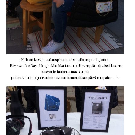
Kublon kasvomaalauspiste keräsi paikoin pitkät jonot.
Have An Ice Day -blogin Mankka taituroi Järvenpää-päivässä lasten
kasvoille huikeita maalauksia
ja PauMau-blogin Pauliina ikuisti kamerallaan päivän tapahtumia.