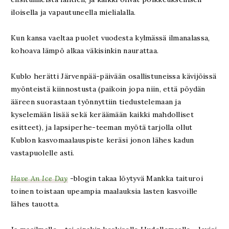
iloisella ja vapautuneella mielialalla.
Kun kansa vaeltaa puolet vuodesta kylmässä ilmanalassa,
kohoava lämpö alkaa väkisinkin naurattaa.
Kublo herätti Järvenpää-päivään osallistuneissa kävijöissä
myönteistä kiinnostusta (paikoin jopa niin, että pöydän
ääreen suorastaan työnnyttiin tiedustelemaan ja
kyselemään lisää sekä keräämään kaikki mahdolliset
esitteet), ja lapsiperhe-teeman myötä tarjolla ollut
Kublon kasvomaalauspiste keräsi jonon lähes kadun
vastapuolelle asti.
Have An Ice Day
-blogin takaa löytyvä Mankka taituroi
toinen toistaan upeampia maalauksia lasten kasvoille
lähes tauotta.