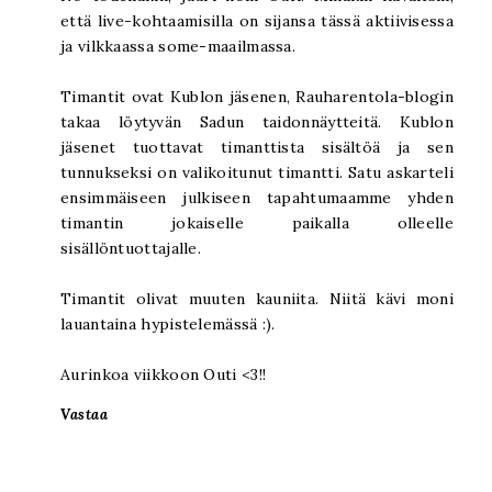
että live-kohtaamisilla on sijansa tässä aktiivisessa
ja vilkkaassa some-maailmassa.
Timantit ovat Kublon jäsenen, Rauharentola-blogin
takaa löytyvän Sadun taidonnäytteitä. Kublon
jäsenet tuottavat timanttista sisältöä ja sen
tunnukseksi on valikoitunut timantti. Satu askarteli
ensimmäiseen julkiseen tapahtumaamme yhden
timantin jokaiselle paikalla olleelle
sisällöntuottajalle.
Timantit olivat muuten kauniita. Niitä kävi moni
lauantaina hypistelemässä :).
Aurinkoa viikkoon Outi <3!!
Vastaa