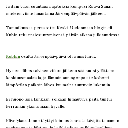
Joitain tuon suuntaisia ajatuksia kumpusi Rouva Sanan
mieleen viime lauantaina Järvenpää-päivän jälkeen.
Tammikuussa perustettu Keski-Uudenmaan blogit eli
Kublo teki ensiesiintymisensä päivän aikana julkisuudessa.
Kublon
osalta Järvenpää-päivä oli onnistunut.
Hyisen, lähes talvisen viikon jälkeen sää suosi yllättäen
keskiuusmaalaisia, ja lämmin auringonpaiste kohotti
lämpötilan paikoin lähes kuumalta tuntuviin lukemiin.
Ei huono asia lainkaan: selkään liimautuva paita tuntui
kerrankin yksinomaan hyvälle.
Kävelykatu Janne täyttyi kiinnostuneista kävijöistä aamun
ensitunneista lähtien, ja kaikki olivat poikkeuksellisen