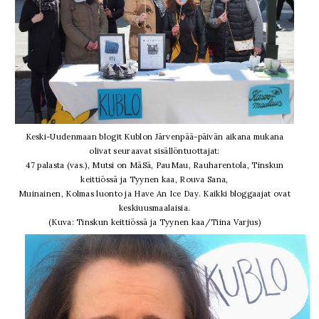
Keski-Uudenmaan blogit Kublon Järvenpää-päivän aikana mukana
olivat seuraavat sisällöntuottajat:
47 palasta (vas.), Mutsi on MäSä, PauMau, Rauharentola, Tinskun
keittiössä ja Tyynen kaa, Rouva Sana,
Muinainen, Kolmas luonto ja Have An Ice Day. Kaikki bloggaajat ovat
keskiuusmaalaisia.
(Kuva: Tinskun keittiössä ja Tyynen kaa/Tiina Varjus)