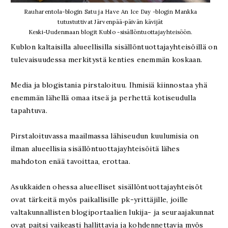
Rauharentola-blogin Satu ja Have An Ice Day -blogin Mankka
tutustuttivat Järvenpää-päivän kävijät
Keski-Uudenmaan blogit Kublo -sisällöntuottajayhteisöön.
Kublon kaltaisilla alueellisilla sisällöntuottajayhteisöillä on
tulevaisuudessa merkitystä kenties enemmän koskaan.
Media ja blogistania pirstaloituu. Ihmisiä kiinnostaa yhä
enemmän lähellä omaa itseä ja perhettä kotiseudulla
tapahtuva.
Pirstaloituvassa maailmassa lähiseudun kuulumisia on
ilman alueellisia sisällöntuottajayhteisöitä lähes
mahdoton enää tavoittaa, erottaa.
Asukkaiden ohessa alueelliset sisällöntuottajayhteisöt
ovat tärkeitä myös paikallisille pk-yrittäjille, joille
valtakunnallisten blogiportaalien lukija- ja seuraajakunnat
ovat paitsi vaikeasti hallittavia ja kohdennettavia myös