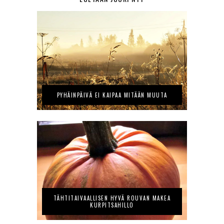
PYHÄINPÄIVÄ EI KAIPAA MITÄÄN MUUTA
TÄHTITAIVAALLISEN HYVÄ ROUVAN MAKEA
KURPITSAHILLO