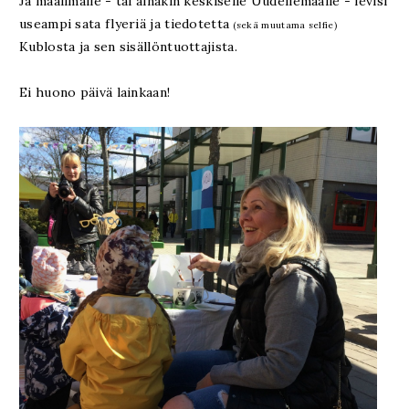
Ja maailmalle - tai ainakin keskiselle Uudellemaalle - levisi
useampi sata flyeriä ja tiedotetta
(sekä muutama selfie)
Kublosta ja sen sisällöntuottajista.
Ei huono päivä lainkaan!