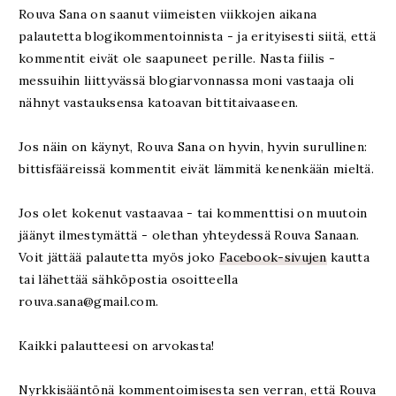
Rouva Sana on saanut viimeisten viikkojen aikana
palautetta blogikommentoinnista - ja erityisesti siitä, että
kommentit eivät ole saapuneet perille. Nasta fiilis -
messuihin liittyvässä blogiarvonnassa moni vastaaja oli
nähnyt vastauksensa katoavan bittitaivaaseen.
Jos näin on käynyt, Rouva Sana on hyvin, hyvin surullinen:
bittisfääreissä kommentit eivät lämmitä kenenkään mieltä.
Jos olet kokenut vastaavaa - tai kommenttisi on muutoin
jäänyt ilmestymättä - olethan yhteydessä Rouva Sanaan.
Voit jättää palautetta myös joko
Facebook-sivujen
kautta
tai lähettää sähköpostia osoitteella
rouva.sana@gmail.com.
Kaikki palautteesi on arvokasta!
Nyrkkisääntönä kommentoimisesta sen verran, että Rouva