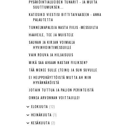
PYSÄKÖINTIALUEIDEN TUNARIT - JA MUITA
SUUTTUMUKSEN...
KATOSIKO VIESTISI BITTITAIVAASEEN - ANNA
PALAUTETTA
TUNNELMAPALOJA NASTA FIILIS -MESSUILTA
HAAVEILE, TEE JA MUISTELE
SAUNAN JA KIRJAN VOIMALLA
HYVINVOINTIMESSUILLE
VAIN ROUVA JA HILJAISUUS
MIKÄ SAA AIKAAN NASTAN FIILIKSEN?
TÄÄ MENEE SULLE (TEINI) JA SUN SUVULLE
EI HELPPOKÄYTTÖISTÄ MUTTA AH NIIN
HYVÄNNÄKÖISTÄ
JOTAIN TUTTUA JA PALJON PERINTEISTÄ
ONNEA ARVONNAN VOITTAJILLE!
ELOKUUTA
(12)
HEINÄKUUTA
(1)
KESÄKUUTA
(2)