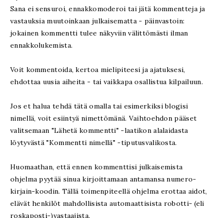
Sana ei sensuroi, ennakkomoderoi tai jätä kommentteja ja
vastauksia muutoinkaan julkaisematta - päinvastoin:
jokainen kommentti tulee näkyviin välittömästi ilman
ennakkolukemista.
Voit kommentoida, kertoa mielipiteesi ja ajatuksesi,
ehdottaa uusia aiheita - tai vaikkapa osallistua kilpailuun.
Jos et halua tehdä tätä omalla tai esimerkiksi blogisi
nimellä, voit esiintyä nimettömänä. Vaihtoehdon pääset
valitsemaan "Lähetä kommentti" -laatikon alalaidasta
löytyvästä "Kommentti nimellä" -tiputusvalikosta.
Huomaathan, että ennen kommenttisi julkaisemista
ohjelma pyytää sinua kirjoittamaan antamansa numero-
kirjain-koodin. Tällä toimenpiteellä ohjelma erottaa aidot,
elävät henkilöt mahdollisista automaattisista robotti- (eli
roskaposti-)vastaajista.