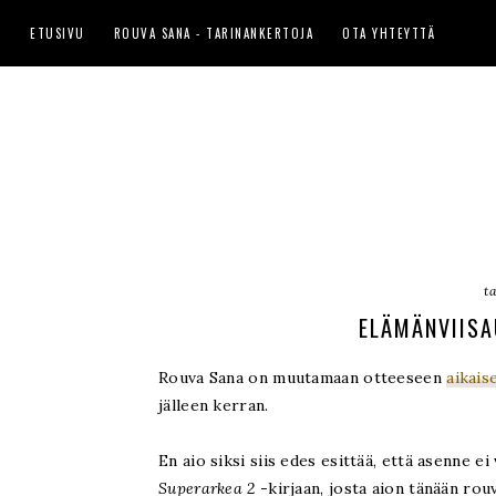
ETUSIVU
ROUVA SANA - TARINANKERTOJA
OTA YHTEYTTÄ
t
ELÄMÄNVIISA
Rouva Sana on muutamaan otteeseen
aikai
jälleen kerran.
En aio siksi siis edes esittää, että asenne 
Superarkea 2
-kirjaan, josta aion tänään rouv