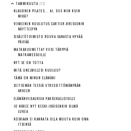
TAMMIKUUTA
(12)
KLASSINEN PILATES... AI, SIIS NIIN KUIN
MIKÄ?
VIIMEINEN KUULUTUS CARTIER-BRESSONIN
NÄYTTELYYN
SISÄLTÖTOIMISTO ROUVA SANASTA HYVÄÄ
PÄIVÄÄ
MATKAKUUMETTA? VIISI TÄRPPIÄ
MATKAMESSUILLE
NYT SE ON TOTTA
MITÄ UNELMILLESI KUULUU?
TÄMÄ ON MINUN ELÄMÄNI
SEITSEMÄN TEESIÄ STRESSITTÖMÄMPÄÄN
ARKEEN
ELÄMÄNVIISAUKSIA PAKSUKALLOISILLE
JO NÄKEE NYT KESKI-IKÄISENKIN SILMÄ
LUKEA
KOSKAAN EI KANNATA OLLA MUUTA KUIN OMA
ITSENSÄ