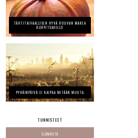
TÄHTITAIVAALLISEN HYVÄ ROUVAN MAKEA
KURPITSAHILLO
PYHÄINPÄIVÄ EI KAIPAA MITÄÄN MUUTA
TUNNISTEET
ELÄMÄSTÄ