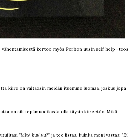
en vähentämisestä kertoo myös Perhon uusin self help -teos
 että kiire on valtaosin meidän itsemme luomaa, joskus jopa
utta on silti epämuodikasta olla täysin kiireetön. Mikä
utuiltasi
"Mitä kuuluu?"
ja tee listaa, kuinka moni vastaa: "
Ei