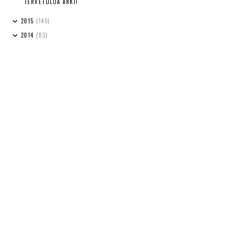
TERVETULOA ARKI!
2015
(145)
2014
(83)