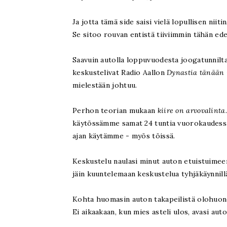
Ja jotta tämä side saisi vielä lopullisen niit
Se sitoo rouvan entistä tiiviimmin tähän ede
Saavuin autolla loppuvuodesta joogatunnilta
keskustelivat Radio Aallon
Dynastia tänään
mielestään johtuu.
Perhon teorian mukaan
kiire on arvovalinta
käytössämme samat 24 tuntia vuorokaudessa, 
ajan käytämme - myös töissä.
Keskustelu naulasi minut auton etuistuimee
jäin kuuntelemaan keskustelua tyhjäkäynnil
Kohta huomasin auton takapeilistä olohuone
Ei aikaakaan, kun mies asteli ulos, avasi aut