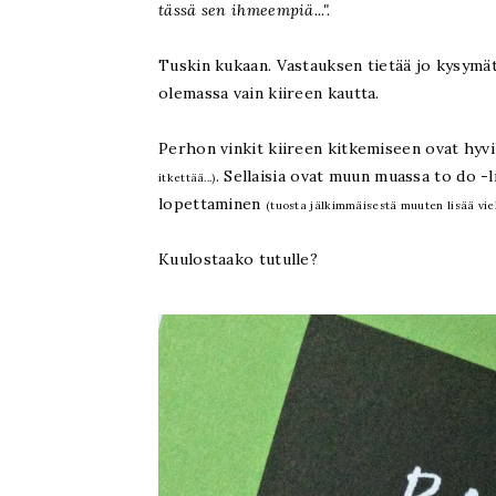
tässä sen ihmeempiä...".
Tuskin kukaan. Vastauksen tietää jo kysymät
olemassa vain kiireen kautta.
Perhon vinkit kiireen kitkemiseen ovat hyvik
. Sellaisia ovat muun muassa to do -l
itkettää...)
lopettaminen
(tuosta jälkimmäisestä muuten lisää vielä
Kuulostaako tutulle?