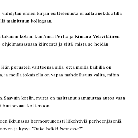
in, viihdytän ennen kirjan esittelemistä eräällä anekdootilla.
llä mainittuun kollegaan.
 takaisin kotiin, kun Anna Perho ja
Kimmo Vehviläinen
-ohjelmassassaan kiireestä ja siitä, mistä se heidän
. Hän perusteli väitteensä sillä, että meillä kaikilla on
ja meillä jokaisella on vapaa mahdollisuus valita, mihin
n. Saavuin kotiin, mutta en malttanut sammuttaa autoa vaan
lä hurisevaan kotteroon.
en ikkunassa hermostuneesti liikehtiviä perheenjäseniä.
onoven ja kysyi:
"Onko kaikki kunnossa?"