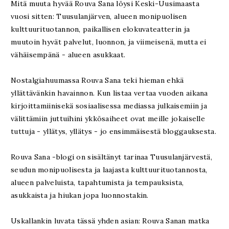
Mitä muuta hyvää Rouva Sana löysi Keski-Uusimaasta
vuosi sitten: Tuusulanjärven, alueen monipuolisen
kulttuurituotannon, paikallisen elokuvateatterin ja
muutoin hyvät palvelut, luonnon, ja viimeisenä, mutta ei
vähäisempänä - alueen asukkaat.
Nostalgiahuumassa Rouva Sana teki hieman ehkä
yllättävänkin havainnon. Kun listaa vertaa vuoden aikana
kirjoittamiinisekä sosiaalisessa mediassa julkaisemiin ja
välittämiin juttuihini ykkösaiheet ovat meille jokaiselle
tuttuja - yllätys, yllätys - jo ensimmäisestä bloggauksesta.
Rouva Sana -blogi on sisältänyt tarinaa Tuusulanjärvestä,
seudun monipuolisesta ja laajasta kulttuurituotannosta,
alueen palveluista, tapahtumista ja tempauksista,
asukkaista ja hiukan jopa luonnostakin.
Uskallankin luvata tässä yhden asian: Rouva Sanan matka